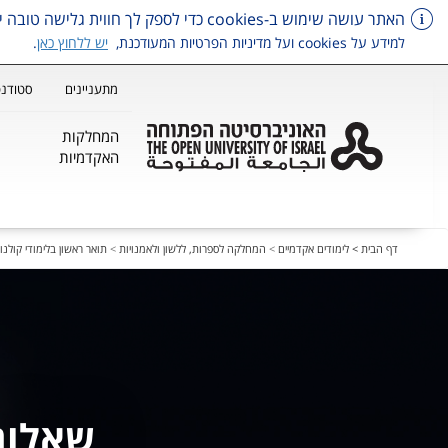
האתר עושה שימוש ב-cookies כדי לספק לך חווית גלישה טובה יותר, וכן למטרות סטטיסטיקה, איפיון ושיווק.
למידע על cookies ועל מדיניות הפרטיות המעודכנת,
יש ללחוץ כאן
.
מתעניינים
סטודנט
המחלקות
האקדמיות
דלג על תפריט ראשי
דף הבית >
לימודים אקדמיים
>
המחלקה לספרות, ללשון ולאמנויות
>
תואר ראשון בלימודי קולנו
שאלות 