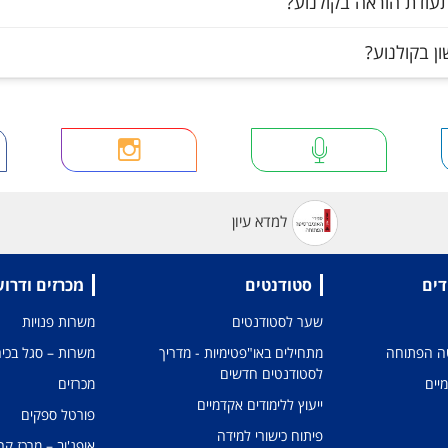
ודת הוראה בקולנוע?
ן בקולנוע?
למדא עיון
דים
סטודנטים
מכרזים ודרו
שער לסטודנטים
משרות פנויות
טה הפתוחה
מתחילים באו"פטימיות - מדריך
משרות – סגל בכיר
לסטודנטים חדשים
מיים
מכרזים
ייעוץ ללימודים אקדמיים
פורטל ספקים
פיתוח כישורי למידה
אופג'וב – מרכז קר