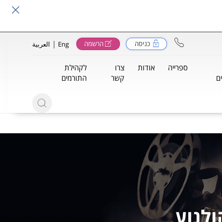
|
כניסה
הרשמה
Eng
العربية
ספרייה
אודות
צרו
לקהילת
ם
קשר
התורמים
ולנוע