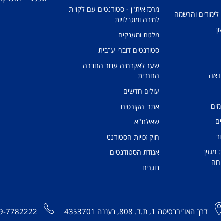
מרכז אית"ן - סטודנטים עם לקויות
 לימודים והרשמה
למידה ומוגבלויות
ן
מלגות ומענקים
סטודנטים דוברי ערבית
שער לאקדמיה עבור החברה
ראה
החרדית
עולים חדשים
מים
אתרי הקורסים
ים
שאילת"א
ד
חוק זכויות הסטודנט
מגזין
אגודת הסטודנטים
חה
בוגרים
דרך האוניברסיטה 1, ת.ד. 808, רעננה 4353701
9-7782222