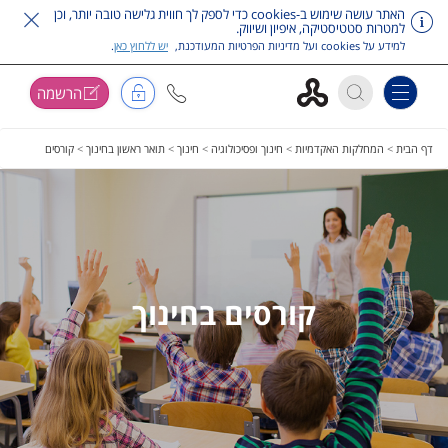
האתר עושה שימוש ב-cookies כדי לספק לך חווית גלישה טובה יותר, וכן
למטרות סטטיסטיקה, איפיון ושיווק.
למידע על cookies ועל מדיניות הפרטיות המעודכנת,
יש ללחוץ כאן
.
הרשמה
Toggle navigation
דלג על תפריט ראשי
דף הבית
>
המחלקות האקדמיות
>
חינוך ופסיכולוגיה
>
חינוך
>
תואר ראשון בחינוך
>
קורסים
קורסים בחינוך