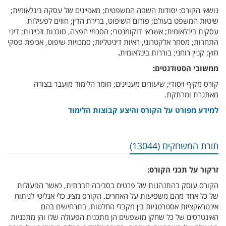
נושאי הקורס: יסודות השפה המשפטית; מאפיינים של עסקה בינלאומית;
שיטות המשפט בעולם; פורום השיפוט, ברירת הדין; חוזים לפעילות
עסקית בינלאומית; אשראי דוקומנטרי; הסכמי הפצה, סוכנות וזכיינות; דיני
התחרות; מסחר אלקטרוני, ראיות דיגיטליות; סמכויות שיפוט, אכיפת פסקי
חוץ; קניין רוחני; בוררות בינלאומית
.
ממשובי הסטודנטים:
קורס מקיף ויסודי; שיעורים מעניינים; חומר הלימוד מועבר בצורה
מאתגרת ומרתקת.
למידע מפורט על הקורס והיצע קבוצות הלימוד
תורת המשחקים (13044)
זרקור על תכני הקורס:
הקורס עוסק בהתנהגות של פרטים בסביבה חברתית, כאשר הפעולות
של כל אחד מהם משפיעות על האחרים. הקורס מציג כלי אנליטי לניתוח
אינטראקציות אסטרטגיות בין מקבלי החלטות, בתרחישים בהם
האינטרסים של כל שחקן מושפעים הן מתכנית הפעולה שלו והן מתכניות