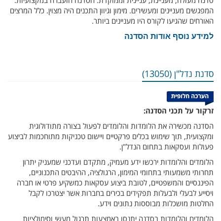
המפגשים מעניינים ומעשירים. מימון וגיוון התכנים היה מצוין. כלל המרצים
האורחים שהגיעו לקורס היו מעניינים ביותר.
למידע נוסף אודות הסדנה
סדנת נדל"ן (13050)
זרקור על תכני הסדנה:
הסדנה מכשירה את הלומדות והלומדים לפעול בצורה מתודולוגית
ומקצועית, תוך שימוש בכלים פרקטיים ויישום טכניקות מתוחכמות לביצוע
פעולות ועסקאות בתחום הנדל"ן.
הלומדים והלומדות ירכשו ידע מעמיק, מתקדם ועדכני שמעניק יתרון
תחרותי משמעותי בתחומי המימון, הרגולציה, ההיבטים התכנוניים,
הפיננסיים והמשפטיים, לטובת ביצוע עסקאות כמשקיע פרטי או חברה
ויסייע לבעלי ולבעלות תפקידים בכירים בחברות אשר יצטרכו לקבל
החלטות מושכלות מבוססות נתונים וידע.
הלומדים והלומדות בסדנה יתנסו באמצעות תרגול מעשי וסימולציות