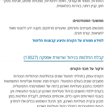
התחרות; מסחר אלקטרוני, ראיות דיגיטליות; סמכויות שיפוט, אכיפת פסקי
חוץ; קניין רוחני; בוררות בינלאומית.
ממשובי הסטודנטים:
מפגשים מעניינים ותורמים; שיעורים מרתקים; מקנה ידע רלוונטי מאוד
למציאות; קורס תורם.
למידע מפורט על הקורס והיצע קבוצות הלימוד
קבלת החלטות בניהול שרשרת אספקה (13027)
זרקור על תכני הקורס:
הקורס עוסק בתהליכי תפעול שונים ובהחלטות הניהוליות הנגזרות
ממצבים שונים בעולם התפעולי. הקורס מציג שיטות אנליטיות המשמשות
לתמיכה בתכנון פעילויות הארגון ברמה של האסטרטגיה התפעולית.
בקורס יילמדו מושגים בניהול פעילויות הארגון הן בענפי התעשייה והן
בענפי השירותים ויוקנו כלים, איכותיים וכמותיים, לקבלת החלטות בזמן
תכנון ובקרת פעילויות הארגון, תוך תרגול השימוש בכלים אלו לפתרון
בעיות המתעוררות במהלך ניהול פעילויות הארגון.