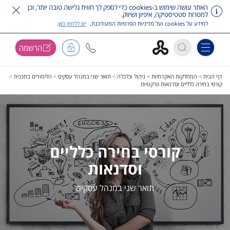
האתר עושה שימוש ב-cookies כדי לספק לך חווית גלישה טובה יותר, וכן
למטרות סטטיסטיקה, איפיון ושיווק.
למידע על cookies ועל מדיניות הפרטיות המעודכנת,
יש ללחוץ כאן
.
הרשמה
Toggle navigation
דלג על תפריט ראשי
דף הבית
>
המחלקות האקדמיות
>
ניהול וכלכלה
>
תואר שני במנהל עסקים
>
הלימודים בתכנית
>
קורסי בחירה כלליים וסדנאות פרקטיות
קורסי בחירה כלליים
וסדנאות
תואר שני במנהל עסקים