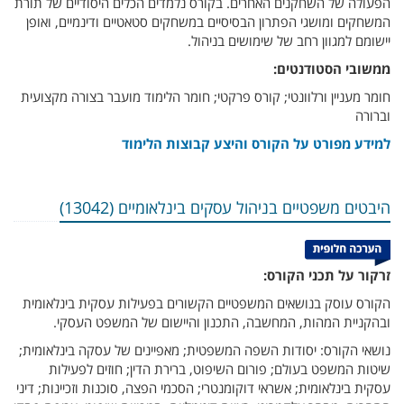
הפעולה של השחקנים האחרים. בקורס נלמדים הכלים היסודיים של תורת
המשחקים ומושגי הפתרון הבסיסיים במשחקים סטאטיים ודינמיים, ואופן
יישומם למגוון רחב של שימושים בניהול.
ממשובי הסטודנטים:
חומר מעניין ורלוונטי; קורס פרקטי; חומר הלימוד מועבר בצורה מקצועית
וברורה
למידע מפורט על הקורס והיצע קבוצות הלימוד
היבטים משפטיים בניהול עסקים בינלאומיים (13042)
זרקור על תכני הקורס:
הקורס עוסק בנושאים המשפטיים הקשורים בפעילות עסקית בינלאומית
ובהקניית המהות, המחשבה, התכנון והיישום של המשפט העסקי.
נושאי הקורס: יסודות השפה המשפטית; מאפיינים של עסקה בינלאומית;
שיטות המשפט בעולם; פורום השיפוט, ברירת הדין; חוזים לפעילות
עסקית בינלאומית; אשראי דוקומנטרי; הסכמי הפצה, סוכנות וזכיינות; דיני