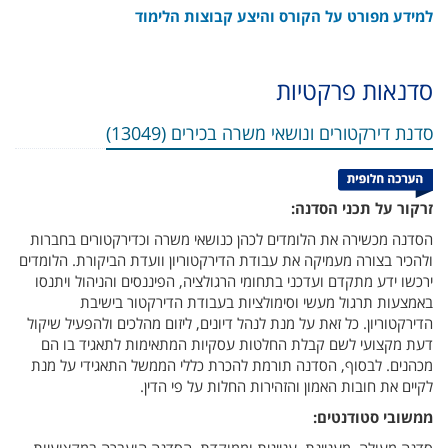
למידע מפורט על הקורס והיצע קבוצות הלימוד
סדנאות פרקטיות
סדנת דירקטורים ונושאי משרה בכירים (13049)
זרקור על תכני הסדנה:
הסדנה מכשירה את הלומדים לכהן כנושאי משרה וכדירקטורים בחברות
ולהכיר בצורה מעמיקה את עבודת הדירקטוריון וועדת הביקורת. הלומדים
ירכשו ידע מתקדם ועדכני בתחומי הרגולציה, הפיננסים והניהול ויתנסו
באמצעות תרגול מעשי וסימולציות בעבודת הדירקטור בישיבת
הדירקטוריון. כל זאת על מנת לנהל דיונים, ליזום מהלכים ולהפעיל שיקול
דעת מקצועי לשם קבלת החלטות עסקיות המתאימות לתאגיד בו הם
מכהנים. לבסוף, הסדנה תורמת להכרת כללי הממשל התאגידי על מנת
לקיים את חובות האמון והזהירות החלות על פי הדין.
ממשובי סטודנטים:
סדנה מעולה, מעניינת, עניינית וממוקדת. הסדנה הועברה במקצועיות.