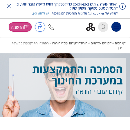
האתר עושה שימוש ב-cookies כדי לספק לך חווית גלישה טובה יותר, וכן
למטרות סטטיסטיקה, איפיון ושיווק.
למידע על cookies ועל מדיניות הפרטיות המעודכנת,
יש ללחוץ כאן
.
הרשמה
Toggle navigation
דלג על תפריט ראשי
דף הבית >
לימודים אקדמיים
>
היחידה לקידום עובדי הוראה
>
הסמכה והתמקצעות במערכת
החינוך
הסמכה והתמקצעות
במערכת החינוך
קידום עובדי הוראה