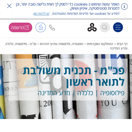
האתר עושה שימוש ב-cookies כדי לספק לך חווית גלישה טובה יותר, וכן
למטרות סטטיסטיקה, איפיון ושיווק.
למידע על cookies ועל מדיניות הפרטיות המעודכנת,
יש ללחוץ כאן
.
הרשמה
Toggle navigation
דלג על תפריט ראשי
דף הבית
>
המחלקות האקדמיות
>
היסטוריה, פילוסופיה ומדעי היהדות
>
פכ"מ - פילוסופיה, כלכלה
ומדע המדינה
פכ"מ - תכנית משולבת
לתואר ראשון
פילוסופיה | כלכלה | מדע המדינה