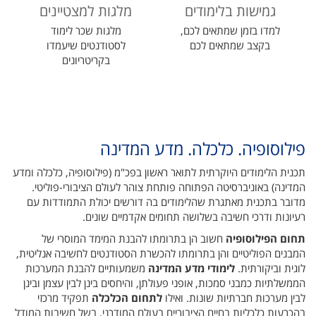
גמישות בלימודים
מלגות למצטיינים
למדו בזמן שמתאים לכם,
מלגות שכר לימוד
בקצב שמתאים לכם
לסטודנטים שיעמדו
בקריטריונים
פילוסופיה. כלכלה. מדע המדינה
תכנית הלימודים היוקרתית לתואר ראשון בפכ"מ (פילוסופיה, כלכלה ומדע
המדינה) באוניברסיטה הפתוחה פותחת צוהר לעולם הציבורי-פוליטי.
מדובר בתכנית מאתגרת שהלימודים בה דורשים יכולת התמודדות עם
רעיונות ודרכי חשיבה בשלושה תחומים אקדמיים שונים.
תחום הפילוסופיה
חשוב הן בתרומתו להבנת המימד המוסרי של
המבנים הפוליטיים והן בתרומתו להכשרת הסטודנטים לחשיבה אנליטית,
לוגית וביקורתית.
לימודי מדע המדינה
משמעותיים להבנת המערכות
הממשלתיות כמבני סמכות, אופני פעולתן, והיחסים בינן לבין עצמן ובינן
לבין מערכות חברתיות שונות. ואילו
לתחום הכלכלה
תפקיד מרכזי
בהכרעות כלכליות בחיים הציבוריים בעולם המודרני, בשל חשיבות המודל