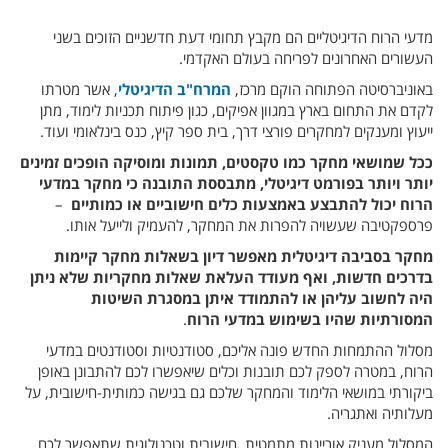
מדעי הרוח הדיגיטליים הם מקבץ תחומי דעת חדשניים הזוכים בשני
העשורים האחרונים לפריחה בעולם האקדמי.
באוניברסיטה הפתוחה הוקם מרכז,
המרח"ב הדיגיטלי
, אשר מטרתו
לקדם את התחום בארץ במגוון אפיקים, כגון פיתוח תכניות לימוד, מתן
ייעוץ ומענקים למחקרים פורצי דרך, בית ספר קיץ, כנס בינלאומי ועוד.
ככל שמושאי מחקר כמו טקסטים, תמונות ומוסיקה הופכים זמינים
יותר ויותר בפורמט דיגיטלי, מתבססת התובנה כי מחקר במדעי
הרוח יכול להתבצע באמצעות כלים חישוביים או כמותיים
–
פרספקטיבה שעשויה להפרות את המחקר, להעמיק ולייעל אותו.
מחקר בסביבה דיגיטלית מאפשר דיון בשאלות מחקר קיימות
בדרכים חדשות, ואף מעודד העלאת שאלות מחקריות שלא ניתן
היה לחשוב עליהן או להתמודד איתן במסגרת השיטות
המסורתיות שהיו בשימוש במדעי הרוח
.
מסלול ההתמחות החדש פונה אליכם, סטודנטיות וסטודנטים במדעי
הרוח, במטרה לספק לכם תובנות וכלים שיאפשרו לכם להתבונן באופן
ביקורתי במושאי הלימוד והמחקר שלכם גם בגישה כמותית-חישובית, על
מעלותיה ואתגריה.
המסלול מעניק אוריינות מתמטית, חישובית וטכנולוגית שתאפשר לכם