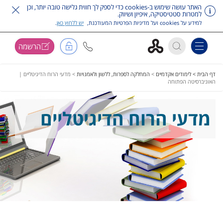
האתר עושה שימוש ב-cookies כדי לספק לך חווית גלישה טובה יותר, וכן
למטרות סטטיסטיקה, איפיון ושיווק.
למידע על cookies ועל מדיניות הפרטיות המעודכנת,
יש ללחוץ כאן
.
הרשמה
Toggle navigation
דלג על תפריט ראשי
דף הבית >
לימודים אקדמיים
>
המחלקה לספרות, ללשון ולאמנויות
>
מדעי הרוח הדיגיטליים |
האוניברסיטה הפתוחה
מדעי הרוח הדיגיטליים