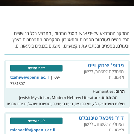
המחקר המתבצע על-ידי אנשי הסגל התחומי, מתבצע בכל הנושאים
הרלוונטיים לעולמות הספרות והתאטרון. מחקריהם מתפרסמים בארץ
ובעולם, בספרים ובכתבי עת מקצועיים, ומוצגים בכנסים בינלאומיים.
פרופ' יצחק וייס
לדף האישי
המחלקה לספרות, ללשון
ולאמנויות
| 09-
tzahiw@openu.ac.il
7781807
תחום:
Humanities
תת-תחום:
Jewish Mysticism , Modern Hebrew Literature
מילות מפתח:
קבלה, ימי הביניים, העת העתיקה, מחשבת ישראל, ספרות עברית
ד"ר מיכאל פיגנבלט
לדף האישי
המחלקה לספרות, ללשון
ולאמנויות
|
michaelfa@openu.ac.il