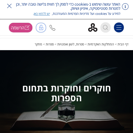
האתר עושה שימוש ב-cookies כדי לספק לך חווית גלישה טובה יותר, וכן
למטרות סטטיסטיקה, איפיון ושיווק.
למידע על cookies ועל מדיניות הפרטיות המעודכנת,
יש ללחוץ כאן
.
הרשמה
Toggle navigation
דלג על תפריט ראשי
דף הבית
>
המחלקות האקדמיות
>
ספרות, לשון ואמנויות
>
ספרות
>
מחקר
חוקרים וחוקרות בתחום
הספרות