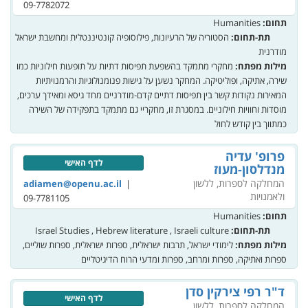
09-7782072
תחום:
Humanities
תת-תחום:
הסטוריה של הרעיונות, פילוסופיה קונטיננטלית ומחשבת ישראל
מודרנית
מילות מפתח:
מחקרי מתמקד בהשפעת תפיסות דתיות על תופעות חילוניות כמו
שירה, אתיקה, ופוליטיקה. המחקר נשען על גישות פנומנולוגיות והרמנויתיות
המאירות נקודות קשר בין תפיסות דתיים קדם-מודרניים מחד גיסא ומאידך ערכים,
מוסדות וחוויות חילוניים. במסגרת זו, מחקריי גם מתמקד בתפקידה של השירה
כמתווך בין קודש לחול
פרופ' עדיה
לדף האישי
מנדלסון-מעוז
המחלקה לספרות, ללשון
|
adiamen@openu.ac.il
ולאמנויות
09-7781105
תחום:
Humanities
תת-תחום:
Israel Studies , Hebrew literature , Israeli culture
מילות מפתח:
לימודי ישראל, תרבות ישראלית, ספרות ישראלית, ספרות שוליים,
ספרות ואתיקה, ספרות ומרחב, ספרות ומדעי הרוח הדיגיטליים
ד"ר רפי צירקין סדן
לדף האישי
המחלקה לספרות, ללשון