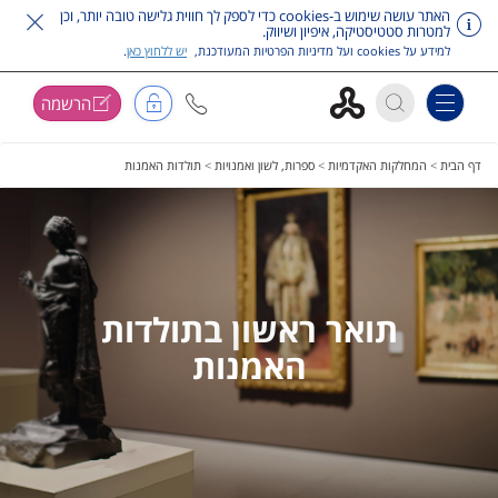
האתר עושה שימוש ב-cookies כדי לספק לך חווית גלישה טובה יותר, וכן
למטרות סטטיסטיקה, איפיון ושיווק.
למידע על cookies ועל מדיניות הפרטיות המעודכנת,
יש ללחוץ כאן
.
הרשמה
Toggle navigation
דלג על תפריט ראשי
דף הבית
>
המחלקות האקדמיות
>
ספרות, לשון ואמנויות
>
תולדות האמנות
תואר ראשון בתולדות
האמנות