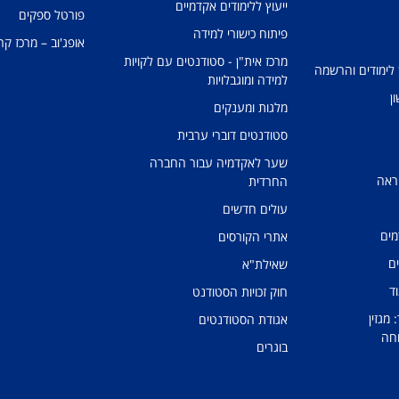
ייעוץ ללימודים אקדמיים
פורטל ספקים
פיתוח כישורי למידה
אופג'וב – מרכז קר
מרכז אית"ן - סטודנטים עם לקויות
 לימודים והרשמה
למידה ומוגבלויות
ן
מלגות ומענקים
סטודנטים דוברי ערבית
שער לאקדמיה עבור החברה
ראה
החרדית
עולים חדשים
מים
אתרי הקורסים
ים
שאילת"א
ד
חוק זכויות הסטודנט
מגזין
אגודת הסטודנטים
חה
בוגרים