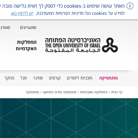
האתר עושה שימוש ב-cookies כדי לספק לך חווית גלישה טובה יותר, וכן למטרות סטטיסטיקה, איפיון ושיווק.
למידע על cookies ועל מדיניות הפרטיות המעודכנת,
יש ללחוץ כאן
.
מתעניינים
סטודנט
המחלקות
האקדמיות
מתמטיקה
תוכניות לימודים
קורסים
סמינר
סגל
מחקר
דלג על תפריט ראשי
דף הבית
>
המחלקות האקדמיות
>
מתמטיקה ומדעי המחשב
>
מתמטיקה