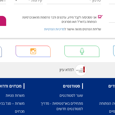
טלפון
*
קידומת
*
דואר
אני מסכים/ה לקבל מידע, עדכונים ודבר פרסומת מהאוניברסיטה
הפתוחה בדוא"ל ו/או מסרונים
שליחת הפרטים מהווה אישור ל
מדיניות הפרטיות
למדא עיון
דים
סטודנטים
מכרזים ודרו
שער לסטודנטים
משרות פנויות
טה הפתוחה
מתחילים באו"פטימיות - מדריך
משרות – סגל בכיר
לסטודנטים חדשים
מיים
מכרזים