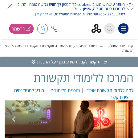
האתר עושה שימוש ב-cookies כדי לספק לך חווית גלישה טובה יותר, וכן
למטרות סטטיסטיקה, איפיון ושיווק.
למידע על cookies ועל מדיניות הפרטיות המעודכנת,
יש ללחוץ כאן
.
הרשמה
Toggle navigation
דלג על תפריט ראשי
דף הבית
>
המחלקות האקדמיות
>
סוציולוגיה, מדע המדינה ותקשורת
>
תקשורת
>
המרכז ללימודי
תקשורת
יצירת קשר לקבלת מידע נוסף על התכנית
המרכז ללימודי תקשורת
|
|
למה ללמוד תקשורת אצלנו
תוכנית הלימודים
מידע לסטודנטים
|
יצירת קשר
vious
Next