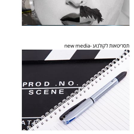
תסריטאות לקולנוע -new media