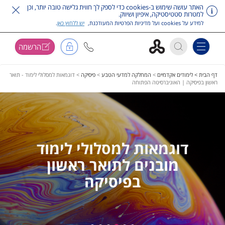
האתר עושה שימוש ב-cookies כדי לספק לך חווית גלישה טובה יותר, וכן
למטרות סטטיסטיקה, איפיון ושיווק.
למידע על cookies ועל מדיניות הפרטיות המעודכנת,
יש ללחוץ כאן
.
הרשמה
Toggle navigation
דלג על תפריט ראשי
דף הבית >
לימודים אקדמיים
>
המחלקה למדעי הטבע
>
פיסיקה
>
דוגמאות למסלולי לימוד - תואר
ראשון בפיסיקה | האוניברסיטה הפתוחה
דוגמאות למסלולי לימוד
מובנים לתואר ראשון
בפיסיקה