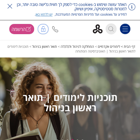
האתר עושה שימוש ב-cookies כדי לספק לך חווית גלישה טובה יותר, וכן
למטרות סטטיסטיקה, איפיון ושיווק.
למידע על cookies ועל מדיניות הפרטיות המעודכנת,
יש ללחוץ כאן
.
הרשמה
Toggle navigation
דלג על תפריט ראשי
דף הבית >
לימודים אקדמיים
>
המחלקה לניהול ולכלכלה
>
תואר ראשון בניהול
>
תוכניות לימודים
לתואר ראשון בניהול | האוניברסיטה הפתוחה
תוכניות לימודים | תואר
ראשון בניהול