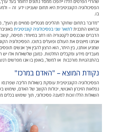
שהררי הפרטים הללו ייהפכו ממסד נתונים לחומר בעל ערך, 
הפסיכולוגיה הקוגניטיבית היא תחום שעניינו ידע זה – ולמ
בו.
"מדובר בתחום שחוקר תהליכים מנטליים סמויים מן העין", 
ובראש התכנית
לתואר שני בפסיכולוגיה קוגניטיבית
באוניבר
הדברים שנכנסים לקטגוריה הזו רחב במיוחד: תפיסה, קשב, 
אנחנו מייצגים את העולם ופועלים בתוכו. הפסיכולוגיה הקו
שמניע אותנו, בין היתר, הוא הרצון להבין איך אנשים תופסים
מעבדים מידע ומקבלים החלטות. כמובן שלשאלות אלו יש השל
בהתנהגויות מורכבות או למשל, באופן בו אנו מפרשים רגש
נקודת המוצא – "האדם במרכז"
הפסיכולוגיה הקוגניטיבית עוסקת בשאלות הליבה שפרנסו די
נפלאות הזיכרון האנושי, יכולות הקשב של האדם, שימוש ב
השאלות הללו זוכות למענה פסיכולוגי, תוך שימוש בכלים מ