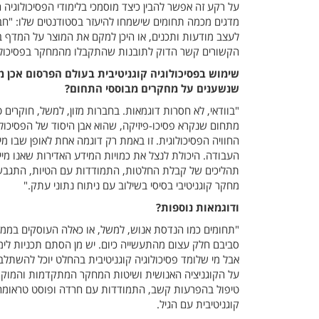
על רקע זה אפשר להבין כיצד מוסמכי בלימודי הפסיכולוגיה
מדגים מכמה תחומים שישמחו להיעזר בסטודנטים שלו: "חבר
לעצב מודעות ותכנים, או היכן למקם את המוצר על המדף 
הקשורים קשר הדוק לתובנות שהתקבלו מהמחקר בפסיכולוג
שימוש בפסיכולוגיה קוגניטיבית בעולם הפרסום אכן 
שנשענים על מחקרים מבוססי התחום?
"בוודאי, לא חסרות דוגמאות. בחברות מזון, למשל, חוקרי
מתחום שנקרא פסיכו-פיזיקה, שהוא אבן היסוד של הפסיכולוג
החוויה הפסיכולוגית. זו באמת רק דוגמה אחת לאופן שבו מ
העבודה. היכולת לנצל את כמויות המידע האדירות שאנו מיי
תהליכים של קבלת החלטות, התמודדות עם הטיות, התגבשות
מחקר קוגניטיבי בסיסי בשילוב עם ניתוח נתוני עתק."
ודוגמאות נוספות?
"תחומים כמו הנדסת אנוש, למשל, או כאלה העוסקים בממשק
סביבם חלק עצום מהתעשייה כיום. יש מן הסתם תכניות לימ
אבל מי שלומד פסיכולוגיה קוגניטיבית בהחלט יוכל להשתלב
על הקוגניציה האנושית ושיטות המחקר המתקדמות והמוקפדו
טיפול בהפרעות קשב, התמודדות עם חרדה ופוסט טראומה, 
קוגניטיבית עם הגיל.