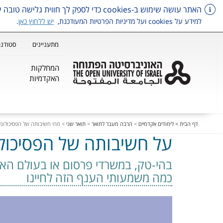
האתר עושה שימוש ב-cookies כדי לספק לך חווית גלישה טובה יותר, וכן למטרות סטטיסטיקה, איפיון ושיווק.
למידע על cookies ועל מדיניות הפרטיות המעודכנת,
יש ללחוץ כאן
.
מתעניינים
סטודנט
המחלקות
האקדמיות
דלג על תפריט ראשי
דף הבית >
לימודים אקדמיים
>
הרבה מעבר לתואר
>
תואר שני
>
מהי חשיבותה של הפסיכולוגי
על חשיבותה של הפסיכולו
בהי-טק, במשרדי פרסום או בעולם האק
כמה משמעותי הענף הזה לחיינו