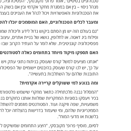
מנהל ניסוי – בין אם במסגרת מחקר אקדמי ובין אם בשוק ה
את הטכנולוגיות והאפשרויות ויכול לנהל את העניינים בעצ
ומעבר לכלים הטכנולוגיים, האם המוסמכים יוכלו ל
"גם בעולם הזה יש מן הסתם ביקוש גדול לידע וליכולת שמספ
ופילוח ביג דאטה. או לחלופין, נושא של בניית אתרים, עיצו
מפסיכולוגיה קוגניטיבית. שלא לומר על העתיד הקרוב שבו נ
האם תספקו מיקוד מיוחד בתחומים כאלה לסטודנטים
"אנחנו מציעים למשל קורס שעוסק בניתוח נתוני עתק ויש 
על כך, יש לנו קורס שעוסק בהיבטים יישומיים של הפסיכולוגי
התובנות שלהם על השתלבות בתעשייה".
ומה בנוגע למי ששוקלים קריירה אקדמית?
"המסלול נבנה מלכתחילה כתואר מחקרי שישמש פלטפורמה 
בכיר ויעסקו בסוגיות המחקריות שמלוות אותנו כחוקרים בנוש
משמעויות, שפה וזיקנה ועוד. הסטודנטים מוזמנים להשתל
הסמינריוניות שלהם, ומי שיעמוד בדרישות בהצלחה יוכל לה
בלשנות או מדעי המוח".
לסיום, מוסיף פרופ' מקובסקי, "היצע התחומים שמשיקים לת