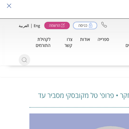
|
כניסה
הרשמה
Eng
العربية
ספרייה
אודות
צרו
לקהילת
ם
קשר
התורמים
ר • פרופ' טל מקובסקי מסביר עד