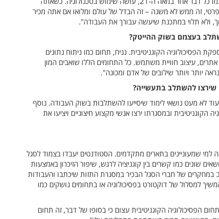
טכנולוגיים בסיסיים", אומר פרופ' מקובסקי, "הפסיכולוגיה, כמו כל דבר אחר במאה ה-21, עושה שימוש בטכנולוגיה. כשאתה
פרטי, זה ממש לא משנה – זה הבדל של עולם ומלואו אם אתה מכיר
מך, ולא תלוי במתכנת שיעשה עבורך את העבודה".
השתלב בעצמם בשוק ההייטק?
קת הפסיכולוגיה הקוגניטיבית. נניח, תחום כמו ניתוח נתונים
ב אתרים, עיצוב חוויית משתמש. כל התחומים הללו שואבים המון
ראה יותר ויותר שילובים של אדם ומכונה".
 שירצו להשתלב בתעשייה?
עוד לא מעט נושאי לימוד שיסייעו להשתלבות בשוק העבודה. נוסף
ה הקוגניטיבית ובמסגרתו ירצו אנשי מקצוע חיצוניים ויציעו את
למי שמעוניינים בתארים מתקדמים. הסטודנטים יעבדו בצמוד לסגל
אים שונים כמו קשרים בין קוגניציה לרגש, שיפור הזיכרון באמצעות
ב במחקרים של חברי הסגל הבכיר במסגרת התזות שיכתבו והעבודות
משיך למסלול של דוקטורט בפסיכולוגיה או בתחומים נושקים כמו
חום הפסיכולוגיה הקוגניטיבית עצום כי בסופו של דבר, זה תחום