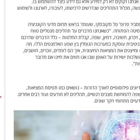
אנחנו זקוקים לא רק למידע אלא גם לידע כיצד להשתמש בו.
עשה, מכלול התהליכים שנדרשים לרכישתו, לעיבודו, לארגונו ולשימוש
מסביר פרופ' טל מקובסקי, שעומד בראש תחום מדעי הקוגניציה
סיטה הפתוחה. "כשאנחנו מדברים על תהליכים מנטליים טווח
זיכרון, חשיבה, דמיון, שפה, קבלת החלטות – כלל הדברים שדרכם
גניטיבית עוסקת במערכות הגומלין בין שפע האלמנטים הללו. מה
 ומייצגים את המציאות החיצונית, איך הם לומדים, זוכרים, חושבים,
כות ישירות על האופן שבו אנו חווים את חיינו אם מדובר
ות".
ונים פילוסופיים לאורך הדורות – נושאים כמו תפיסת המציאות,
שפה להמחשת מצבים רגשיים, תהליכים לא מודעים ועוד רבים אחרים.
דעיים מתחומי חקר שונים.