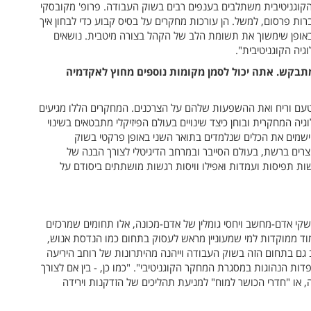
 הקוגניטיבית משתלבים בענפים רבים בשוק העבודה. פרופ' מקובסקי
ות פרסום, למשל. הן עורכות מחקרים על בסיס קבוע כדי לבחון איך
באופן שימשוך את תשומת הלב של הקהל בצורה מיטבית. נושאים
יה הקוגניטיבית".
מתבקש. אתה יכול לסמן מקומות נוספים מחוץ לאקדמיה
ם טעם וריח ואת ההשפעות שלהם על הצרכנים. המחקרים הללו מגיעים
יה המחקרית ובוחן כיצד שינויים בעולם הפיזיקלי מתבטאים בשינוי
יישמים את הכלים שנלמדים בתואר השני באופן פרקטי בשוק
צרים ברשת, בעולם הסייבר ובמרחב הדיגיטלי לצורך הבנה של
 תפיסות ועמדות ואפילו וויסות רגשות מושתתים ביסודם על
י אדם-מחשב ויחסי גומלין של אדם-מכונה, אלו תחומים שמרכזים
וד ממוקדות למי שמעוניין מראש לעסוק בתחום כמו הנדסת אנוש,
 גם בתחום הזה בשוק העבודה וייהנה מהיתרונות של רוחב היריעה
ת הנהוגות במסגרת המחקר הקוגניטיבי". "כמו כן, - בין אם לצורך
או "חדרי הכושר למוח" למניעת תהליכים של הזדקנות וירידה