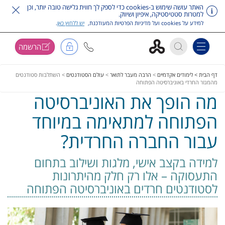
האתר עושה שימוש ב-cookies כדי לספק לך חווית גלישה טובה יותר, וכן
למטרות סטטיסטיקה, איפיון ושיווק.
למידע על cookies ועל מדיניות הפרטיות המעודכנת,
יש ללחוץ כאן
.
הרשמה
Toggle navigation
דלג על תפריט ראשי
דף הבית >
לימודים אקדמיים
>
הרבה מעבר לתואר
>
עולם הסטודנטים
>
השתלבות סטודנטים
מהמגזר החרדי באוניברסיטה הפתוחה
מה הופך את האוניברסיטה
הפתוחה למתאימה במיוחד
עבור החברה החרדית?
למידה בקצב אישי, מלגות ושילוב בתחום
התעסוקה – אלו רק חלק מהיתרונות
לסטודנטים חרדים באוניברסיטה הפתוחה