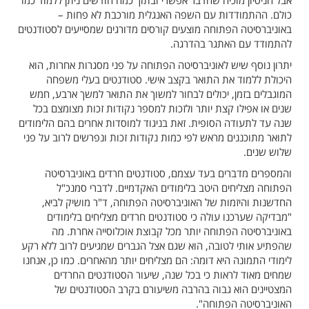
כולם. ההתמודדות עם השפה האנגלית מורכבת לא פחות –
באוניברסיטה הפתוחה מוצעים קורסים מדורגים שמסייעים לסטודנטים
להתמודד עם האתגר בהדרגה.
יתרון נוסף שיש לאוניברסיטה הפתוחה על פני מסגרות אחרות, הוא
היכולת ללמוד את התואר בקצב אישי. סטודנטים בעלי משפחה
המוגבלים בזמן, יכולים לבחור למשוך את התואר למשך ארבע, חמש
שנים או אפילו קצת יותר ולזכות למספר נקודות זכות מצומצם בכל
שנה עד לתעודה הסופית. זאת בניגוד למוסדות אחרים בהם הלימודים
לתואר מתוכננים מראש לפי כמות נקודות זכות ונפרשים לרוב על פני
שלוש שנים.
והמספרים מדברים בעד עצמם, סטודנטים חרדים באוניברסיטה
הפתוחה מצליחים היטב בלימודים האקדמיים. לדברי סמנכ"ל
החדשנות והיזמות של האוניברסיטה הפתוחה, ד"ר מושיק לביא,
"מבדיקה שערכנו עולה כי סטודנטים חרדים מצליחים בלימודים
באוניברסיטה הפתוחה יותר מכל קבוצת אוכלוסייה אחרת. מה
שהפתיע אותי לטובה, הוא שגם אצל הגברים שמגיעים לרוב ללא רקע
לימודי התמונה היא דומה: הם מצליחים יותר מהאחרים. כמו כן, אנחנו
שמחים מאוד לראות כי בכל שנה, שיעור הסטודנטים החרדים
המצטיינים הוא גבוה בהרבה משיעורם בקרב הסטודנטים של
האוניברסיטה הפתוחה".