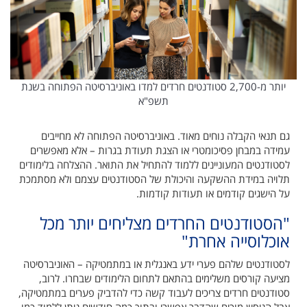
יותר מ-2,700 סטודנטים חרדים למדו באוניברסיטה הפתוחה בשנת
תשפ"א
גם תנאי הקבלה נוחים מאוד. באוניברסיטה הפתוחה לא מחייבים
עמידה במבחן פסיכומטרי או הצגת תעודת בגרות – אלא מאפשרים
לסטודנטים המעוניינים ללמוד להתחיל את התואר. ההצלחה בלימודים
תלויה במידת ההשקעה והיכולת של הסטודנטים עצמם ולא מסתמכת
על הישגים קודמים או תעודות קודמות.
"הסטודנטים החרדים מצליחים יותר מכל
אוכלוסייה אחרת"
לסטודנטים שלהם פערי ידע באנגלית או במתמטיקה – האוניברסיטה
מציעה קורסים משלימים בהתאם לתחום הלימודים שבחרו. לרוב,
סטודנטים חרדים צריכים לעבוד קשה כדי להדביק פערים במתמטיקה,
אבל הניסיון מוכיח שהדבר אפשרי ובתוך כמה חודשים ניתן ללמוד כמו