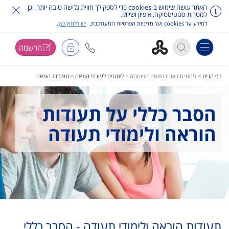
האתר עושה שימוש ב-cookies כדי לספק לך חווית גלישה טובה יותר, וכן
למטרות סטטיסטיקה, איפיון ושיווק.
למידע על cookies ועל מדיניות הפרטיות המעודכנת,
יש ללחוץ כאן
.
הרשמה
Toggle navigation
דלג על תפריט ראשי
דף הבית
>
לימודים באוניברסיטה הפתוחה
>
לימודים לעובדי הוראה
>
תעודות הוראה
הסבר כללי על תעודות
הוראה ולימודי תעודה
תעודות הוראה ולימודי תעודה - הסבר כללי