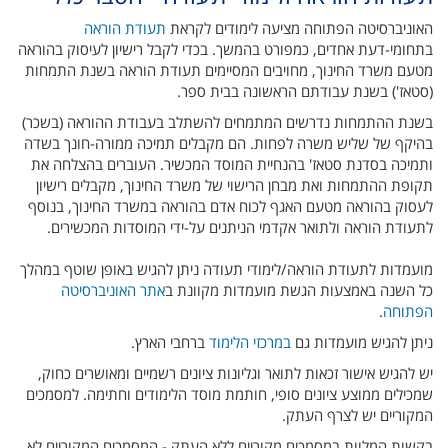
האוניברסיטה הפתוחה מציעה לימודים לקראת
תעודת הוראה
בתחומי-דעת אחדים, כמפורט בהמשך. בכדי לקבל רישיון לעיסוק בהוראה
מטעם משרד החינוך, מחויבים המסיימים תעודת הוראה בשנת התמחות
(סטאז') בשנת עבודתם הראשונה בבית ספר.
בשנת ההתמחות נדרשים המתמחים להשתלב בעבודת ההוראה (בשכר)
בהיקף של שליש משרה לפחות. הם מקבלים תמיכה ממורה-חונך בשדה
ותמיכה בסדנת סטאז' בהנחיית המוסד המכשיר. העוברים בהצלחה את
תקופת ההתמחות ואת מבחן הרישוי של משרד החינוך, מקבלים רישיון
לעסוק בהוראה מטעם האגף לכוח אדם בהוראה במשרד החינוך, בנוסף
לתעודת הוראה ולתואר אקדמי הניתנים על-ידי המוסדות המכשירים.
מועמדות לתעודת הוראה/לימודי תעודה ניתן להגיש באופן שוטף במהלך
כל השנה באמצעות הגשת מועמדות מקוונת ב
אתר האוניברסיטה
הפתוחה
.
ניתן להגיש מועמדות גם
במרכזי הלימוד
ברחבי הארץ.
יש להגיש אישור זכאות לתואר וגליונות ציונים רשמיים ומאושרים כחוק,
שמכילים ממוצע ציונים סופי, חותמת מוסד הלימודים וחתימה. למסמכים
המקוריים יש לצרף העתק.
בקשות המלוות במסמכים מקוריים ללא העתק - המסמכים המקוריים לא