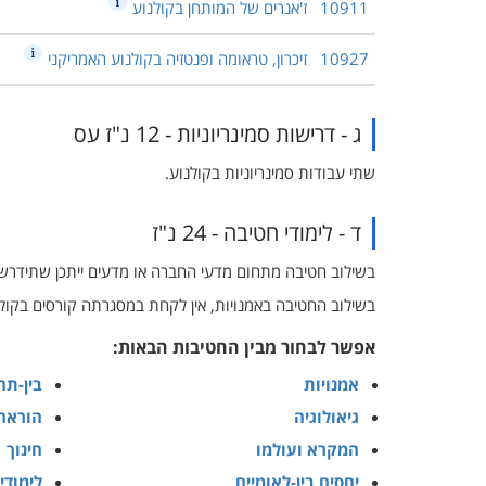
10911
ז'אנרים של המותחן בקולנוע
10927
זיכרון, טראומה ופנטזיה בקולנוע האמריקני
ג - דרישות סמינריוניות - 12 נ"ז עס
שתי עבודות סמינריוניות בקולנוע.
ד - לימודי חטיבה - 24 נ"ז
בשילוב חטיבה מתחום מדעי החברה או מדעים ייתכן שתידרש
בשילוב החטיבה באמנויות, אין לקחת במסגרתה קורסים בקולנ
אפשר לבחור מבין החטיבות הבאות:
אמנויות
בין-תח
גיאולוגיה
הוראה
המקרא ועולמו
חינוך
יחסים בין-לאומיים
לימודי