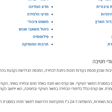
ת ציבורית
מדע המדינה
יהדות
מדעי הלמידה
דור הארץ
משפט ציבורי
ניהול משאבי אנוש
פילוסופיה
ת
תרבות המוסיקה
די חטיבה
ות יש לצבור בדרך כלל בין 24 ל-30 נ"ז. בחטיבות שבהן מכסת נקודות הזכות ניתנת לבחירה, המכסה הנדרשת נקבעת ב
ס במסגרת התואר העיקרי. אם קורס הוא חובה באחד מהם ובחירה באחר, הקורס
ת. אם קורס נכלל בלימודי הבחירה בתואר העיקרי ובחטיבה, הוא ייחשב כקור
יש חטיבות שבהן נדרש לצבור לפחות 6 נ"ז מתקדמות. בחטיבות האחרות, ההשלמה ל-24 נ"ז מתקדמות הדרושות לתואר תהיה ב