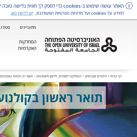
האתר עושה שימוש ב-cookies כדי לספק לך חווית גלישה טובה יותר, וכן למטרות סטטיסטיקה, איפיון ושיווק.
למידע על cookies ועל מדיניות הפרטיות המעודכנת,
יש ללחוץ כאן
.
מתעניינים
סטודנט
המחלקות
האקדמיות
דלג על תפריט ראשי
דף הבית >
לימודים אקדמיים
>
המחלקה לספרות, ללשון ולאמנויות
>
תואר רב-תחומי באמנויות
תואר ראשון בקולנוע