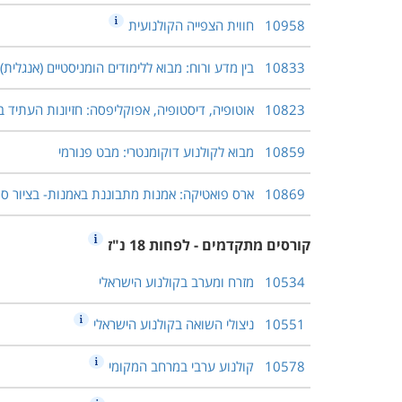
10958
חווית הצפייה הקולנועית
10833
בין מדע ורוח: מבוא ללימודים הומניסטיים (אנגלית)
10823
אוטופיה, דיסטופיה, אפוקליפסה: חזיונות העתיד ב
10859
מבוא לקולנוע דוקומנטרי: מבט פנורמי
10869
ארס פואטיקה: אמנות מתבוננת באמנות- בציור ספר
קורסים מתקדמים - לפחות 18 נ"ז
10534
מזרח ומערב בקולנוע הישראלי
10551
ניצולי השואה בקולנוע הישראלי
10578
קולנוע ערבי במרחב המקומי