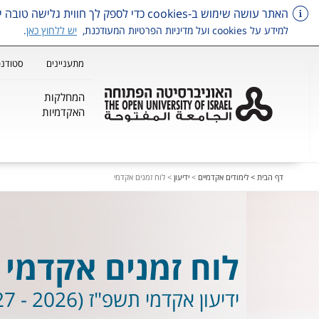
האתר עושה שימוש ב-cookies כדי לספק לך חווית גלישה טובה יותר, וכן למטרות סטטיסטיקה, איפיון ושיווק.
למידע על cookies ועל מדיניות הפרטיות המעודכנת,
יש ללחוץ כאן
.
מתעניינים
סטודנט
המחלקות
האקדמיות
דלג על תפריט ראשי
דף הבית >
לימודים אקדמיים
>
ידיעון
>
לוח זמנים אקדמי
לוח זמנים אקדמי
ידיעון אקדמי תשפ"ז (2026 - 2027)