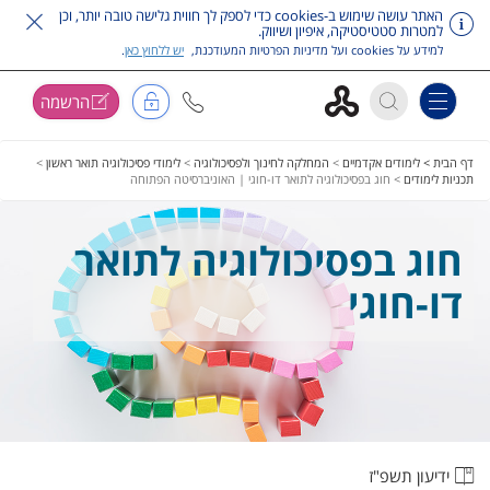
האתר עושה שימוש ב-cookies כדי לספק לך חווית גלישה טובה יותר, וכן
למטרות סטטיסטיקה, איפיון ושיווק.
למידע על cookies ועל מדיניות הפרטיות המעודכנת,
יש ללחוץ כאן
.
הרשמה
Toggle navigation
דלג על תפריט ראשי
דף הבית >
לימודים אקדמיים
>
המחלקה לחינוך ולפסיכולוגיה
>
לימודי פסיכולוגיה תואר ראשון
>
תכניות לימודים
>
חוג בפסיכולוגיה לתואר דו-חוגי | האוניברסיטה הפתוחה
חוג בפסיכולוגיה לתואר
דו-חוגי
ידיעון תשפ"ז