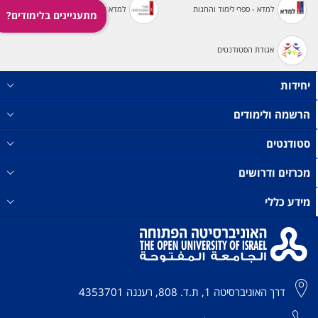
למדא - ספרי לימוד והחנות
למדא עיון
ולימודי
ולימודי
(10524)
מתעניינים בלימודים?
וקורס
החובה
החובה
נוסף
בפסיכולוגיה
בפסיכולוגיה
אגודת הסטודנטים
40
40
מאחד
נ"ז
נ"ז
האשכולות).
יחידות
(ובכללם
(ובכללם
השינוי
הקורס
הקורס
לא
הרשמה ולימודים
מבחנים
מבחנים
חל
פסיכולוגיים
פסיכולוגיים
על
סטודנטים
).
).
10252
10252
סטודנטים
שהחלו
מכרזים ודרושים
לימודיהם
לפני
מידע כללי
סמסטר
2025א
וסיימו
בהצלחה
לפחות
קורס
דרך האוניברסיטה 1, ת.ד. 808, רעננה 4353701
מתקדם
אחד