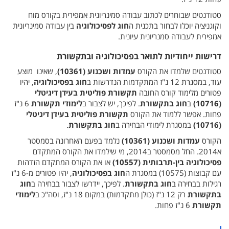
סטודנטים שבוחרים לכתוב עבודה סמינריונית אמפירית בקורס מוח
וקוגניציה יוכלו לבחור בתכנית ה
חוג לפסיכולוגיה
בין עבודה סמינריונית
אמפירית לעבודה סמנריונית עיונית.
דרישות ייחודיות לתואר בפסיכולוגיה ובתקשורת
סטודנטים שלמדו את הקורס
עמדות ושכנוע (10361)
, שאינו מוצע
עוד, במסגרת 12 נ"ז המתקדמות הנדרשות ב
חוג בפסיכולוגיה
, יהיו
פטורים מלימוד קורס החובה
תקשורת פוליטית בעידן דיגיטלי
(10716)
ב
חוג בתקשורת
. לפיכך, יש לצבור ב
לימודי תקשורת
6 נ"ז
פחות. אפשר ללמוד את הקורס
תקשורת פוליטית בעידן דיגיטלי
(10716)
במסגרת לימודי הבחירה ב
חוג בתקשורת
.
הקורס
עמדות ושכנוע (10361)
נלמד בפעם האחרונה בסמסטר
א2014. החל מסמסטר ב2014, מי שילמדו את הקורס המתקדם
פסיכולוגיה בין-תרבותית (10557)
או את הקורס המתקדם הזדהות
עם קבוצות (10575) במסגרת ה
חוג בפסיכולוגיה
, יהיו פטורים מ-6 נ"ז
רגילות בבחירה ב
חוג בתקשורת
. לפיכך, יידרשו לצבור בבחירה ב
חוג
בתקשורת
רק 12 נ"ז (כולן מתקדמות) במקום 18 נ"ז, וסה"כ ב
לימודי
תקשורת
6 נ"ז פחות.