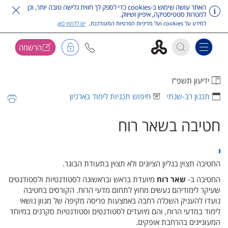
האתר עושה שימוש ב-cookies כדי לספק לך חווית גלישה טובה יותר, וכן
למטרות סטטיסטיקה, איפיון ושיווק.
למידע על cookies ועל מדיניות הפרטיות המעודכנת,
יש ללחוץ כאן
.
הרשמה
Toggle navigation
דלג על תפריט ראשי
ידיעון תשפ"ז
תכנון רב-שנתי
חיפוש תכניות לימוד בארכיון
חטיבה בשאר רוח
החטיבה תצוין בגליון הציונים ולא תצוין בתעודת הבוגר.
החטיבה ב-
שאר רוח
מיועדת בראש ובראשונה לסטודנטיות ולסטודנטים
שעיקר לימודיהם נעשים מחוץ לתחום מדעי הרוח. הקורסים בחטיבה
נועדו להעניק השכלה רחבה באמצעות פריסה מקיפה של מגוון נושאי
לימוד במדעי הרוח, והם מיועדים לסטודנטים וסטודנטיות סקרנים במיוחד
המעוניינים בהרחבת אופקים.