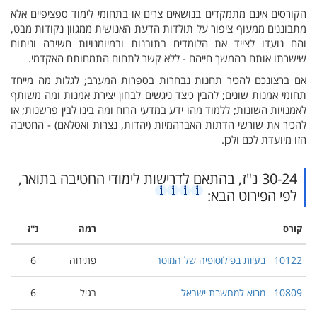
הקורסים אינם מתמקדים בנושאים צרים או בתחומי לימוד ספציפיים אלא
מתבוננים ממעוף ציפור על תולדות הדעת האנושית ממגוון נקודות מבט,
והם נועדו לצייד את הלומדים בתובנות ובמיומנויות חשיבה וניתוח
שישרתו אותם בהמשך חייהם - ללא קשר לתחום התמחותם האקדמי.
אם ברצונכם להכיר תחנות נבחרות בספרות המערב; לגלות מה מייחד
תחומי אמנות שונים; להבין כיצד ניגשים לבחון יצירת אמנות ומה משותף
לאמנויות השונות; ללמוד מהו ידע במדעי הרוח ומה בינו לבין פרשנות; או
להכיר את שורשי הדתות האברהמיות (יהדות, נצרות ואסלאם) - החטיבה
הזו מיועדת לכם ולכן.
30-24 נ"ז, בהתאם לדרישות לימודי החטיבה בתואר,
לפי הפירוט הבא:
קורס
רמה
נ''ז
10122
בעיות בפילוסופיה של המוסר
פתיחה
6
10809
מבוא למחשבת ישראל
רגיל
6