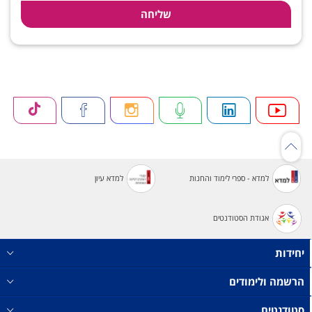
רוח.
קורסים
הבחירה.
זו.
למדא - ספרי לימוד והחנות
למדא עיון
אגודת הסטודנטים
יחידות
הרשמה ולימודים
סטודנטים