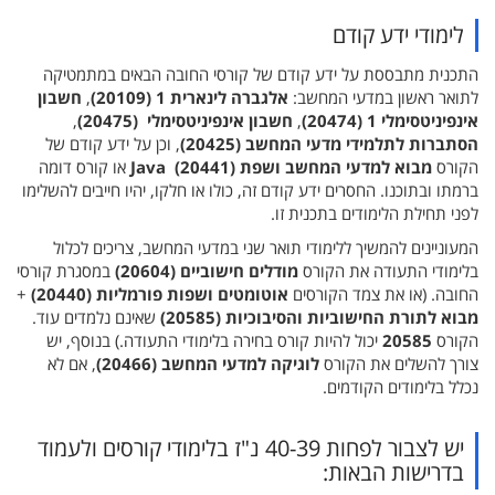
לימודי ידע קודם
התכנית מתבססת על ידע קודם של קורסי החובה הבאים במתמטיקה
לתואר ראשון במדעי המחשב:
אלגברה לינארית 1 (20109)
,
חשבון
אינפיניטסימלי 1 (20474)
,
חשבון אינפיניטסימלי (20475)
,
הסתברות לתלמידי מדעי המחשב (20425)
, וכן על ידע קודם של
הקורס
מבוא למדעי המחשב ושפת Java (20441)
או קורס דומה
ברמתו ובתוכנו. החסרים ידע קודם זה, כולו או חלקו, יהיו חייבים להשלימו
לפני תחילת הלימודים בתכנית זו.
המעוניינים להמשיך ללימודי תואר שני במדעי המחשב, צריכים לכלול
בלימודי התעודה את הקורס
מודלים חישוביים (20604)
במסגרת קורסי
החובה. (או את צמד הקורסים
אוטומטים ושפות פורמליות (20440)
+
מבוא לתורת החישוביות והסיבוכיות (20585)
שאינם נלמדים עוד.
הקורס
20585
יכול להיות קורס בחירה בלימודי התעודה.) בנוסף, יש
צורך להשלים את הקורס
לוגיקה למדעי המחשב (20466)
, אם לא
נכלל בלימודים הקודמים.
יש לצבור לפחות 40-39 נ"ז בלימודי קורסים ולעמוד
בדרישות הבאות: