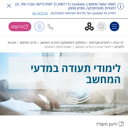
האתר עושה שימוש ב-cookies כדי לספק לך חווית גלישה טובה יותר, וכן
למטרות סטטיסטיקה, איפיון ושיווק.
למידע על cookies ועל מדיניות הפרטיות המעודכנת,
יש ללחוץ כאן
.
הרשמה
Toggle navigation
דלג על תפריט ראשי
דף הבית >
לימודים אקדמיים
>
המחלקה למתמטיקה ולמדעי המחשב
>
מדעי המחשב
>
תכניות
לימודים
>
לימודי תעודה במדעי המחשב | האוניברסיטה הפתוחה
לימודי תעודה במדעי
המחשב
ידיעון תשפ"ז