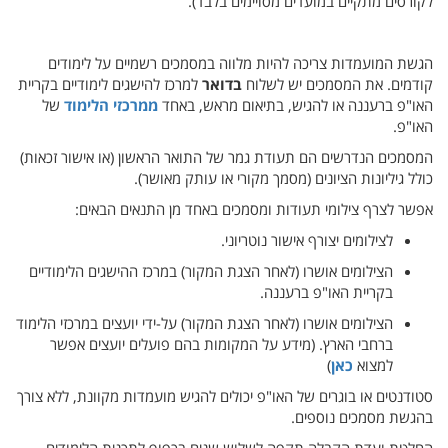
לקורסים מתקיים במועדים מסויימים בלבד).
הגשת המועמדות צריכה להיות מלווה במסמכים רשמיים על לימודים
קודמים. את המסמכים יש לשלוח
בדואר
למרכז להישגים לימודיים בקריית
האו"פ ברעננה או להגיש, בתיאום מראש, באחד
ממרכזי הלימוד
של
האו"פ.
המסמכים הנדרשים הם תעודת גמר של התואר הראשון (‏או אישור זכאות‎)‏
כולל גיליונות הציונים (מסמך מקורי או עותק מאושר).
אפשר לצרף צילומי תעודות ומסמכים באחד מן התנאים הבאים:
לצילומים יצורף אישור נוטריוני.
הצילומים אושרו (לאחר הצגת המקור) במרכז ההישגים הלימודיים
בקריית האו"פ ברעננה.
הצילומים אושרו (לאחר הצגת המקור) על-ידי יועצים במרכזי הלימוד
ברחבי הארץ. (‏מידע על המקומות בהם פועלים יועצים אפשר
למצוא
כאן
סטודנטים או בוגרים של האו"פ יכולים להגיש מועמדות מקוונת, ללא צורך
בהגשת מסמכים נוספים.