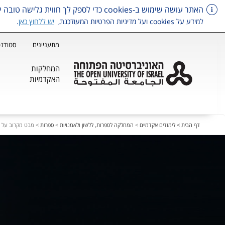
האתר עושה שימוש ב-cookies כדי לספק לך חווית גלישה טובה יותר, וכן למטרות סטטיסטיקה, איפיון ושיווק.
למידע על cookies ועל מדיניות הפרטיות המעודכנת,
יש ללחוץ כאן
.
מתעניינים
סטודנט
המחלקות
האקדמיות
דלג על תפריט ראשי
דף הבית >
לימודים אקדמיים
>
המחלקה לספרות, ללשון ולאמנויות
>
ספרות
>
מבט מקרוב על ק