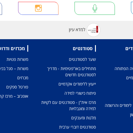
למדא עיון
דים
סטודנטים
מכרזים ודרו
שער לסטודנטים
משרות פנויות
טה הפתוחה
מתחילים באו"פטימיות - מדריך
משרות – סגל בכיר
לסטודנטים חדשים
מיים
מכרזים
ייעוץ ללימודים אקדמיים
פורטל ספקים
פיתוח כישורי למידה
אופג'וב – מרכז קר
מרכז אית"ן - סטודנטים עם לקויות
 לימודים והרשמה
למידה ומוגבלויות
ן
מלגות ומענקים
סטודנטים דוברי ערבית