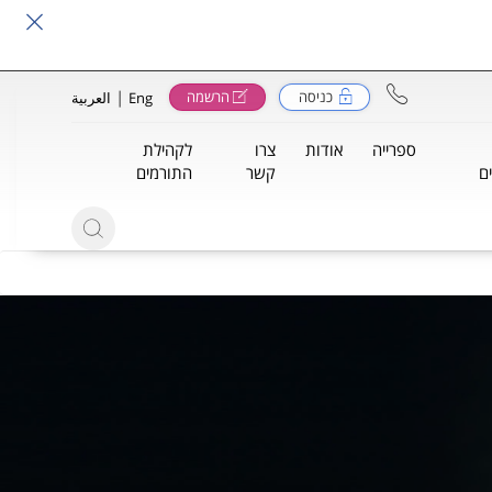
|
כניסה
הרשמה
Eng
العربية
ספרייה
אודות
צרו
לקהילת
ם
קשר
התורמים