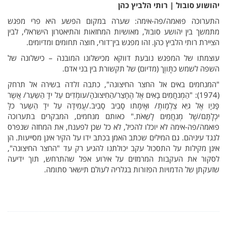
יהושוע סובול | רותי הלביץ כהן
התערוכה פואמה/פה-אימה: שערה במקום הפשע היא פרי מפגש
מתמשך בין יהושע סובול, מאושיות המחזאות והתיאטרון הישראלי, לבין
הציירת רותי הלביץ כהן. זהו מפגש בין־דורי, חוצה תחומים ומדיומים.
עוצמתו של המפגש נובעת דווקא מכישלונו המובנה – כישלונה של
השפה לשמש כתׇּווֶך (מדיום) של תקשורת בין בני אדם.
"המנחמים באים אל החצר החיצונה", כתבה זלדה בשירה אל תרחק
(1974): "הַמְנחֲַמִים בָאִּים אֶל הֶחָצֵר/הַחִיצונֹהָ/עומְֹדִים עַל ידָ הַשַּעַר/ אֲשֶר
פָּניָו אֶל גיֵּא צַלְמָותֶ/ ואְֵימָתו סָבִיב סָבִיב./עֲמִידָה עַל ידָ הַשַּער כלָּ
יכְלְָתָּם/שֶׁל מְנחֲַמִים לָשֵאׂת." כאותם מנחמים, המבקרים בתערוכה
פואמה/פה-אימה לא יוכלו להכיל, לא כל שכן לפענח, את המחזה שנפרס
לנגד עיניהם. גם המילים שכתב האמן בכתב ידו על הקיר אינן מסייעות. הן
אינן מקילות על התסכול עקב יכולתנו להגיע רק עד "החצר החיצונה",
לסקור את העקבות המרמזים על אירוע אפל שהתרחש, תוך ידיעה
שזעקתן של הדמויות הפזורות בגלריה לעולם תישאר סתומה.