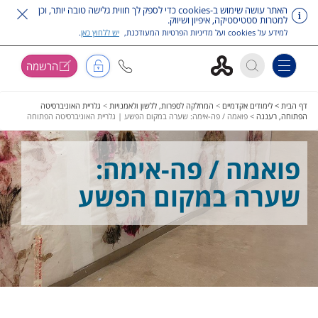
האתר עושה שימוש ב-cookies כדי לספק לך חווית גלישה טובה יותר, וכן
למטרות סטטיסטיקה, איפיון ושיווק.
למידע על cookies ועל מדיניות הפרטיות המעודכנת,
יש ללחוץ כאן
.
הרשמה
Toggle navigation
דלג על תפריט ראשי
דף הבית >
לימודים אקדמיים
>
המחלקה לספרות, ללשון ולאמנויות
>
גלריית האוניברסיטה
הפתוחה, רעננה
>
פואמה / פה-אימה: שערה במקום הפשע | גלריית האוניברסיטה הפתוחה
פואמה / פה-אימה:
שערה במקום הפשע