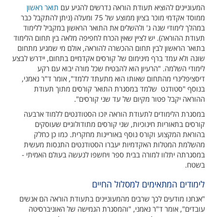
המעוניינים להוציא תעודת הוראה נדרשים להגיע עם
תואר ראשון
ממוסד אקדמי מוכר בציון ממוצע של 75 ומעלה (ניתן להתקבל כבר
במהלך לימודי שנה ג' ולהשלים את התואר הראשון במקביל ללימוד
תעודת ההוראה). יש לציין שאין הכרח לחפיפה מלאה בין תחום הלימוד
בתואר הראשון לבין תחום ההכשרה להוראה, אולם מי שמגיע מתחום
שונה ולא עמד ברף מינימום של קורסים אקדמיים בתחום, יידרש לבצע
לימודי השלמה. "הרעיון הוא להבטיח שכל מורה יבוא עם רקע
דיסציפלינרי מהתחום שאותו הוא מתעתד ללמד", אומר ד"ר נאמני,
בנוסף "סטודנט שלמד במסגרת התואר קורסים מתוך תעודת
ההוראה יקבל פטור מקיום של עד שני קורסים".
במסגרת הלימודים לתעודת הוראה יזכו הסטודנטים ללמוד ארבעה
קורסים בתאוריות חינוכיות, שני קורסים מתודולוגיים שעוסקים
בהוראת המקצוע וקורס נוסף באוריינות מחקרית. כמו כן כחלק
מהשלמת המטלות האקדמיות יעברו הסטודנטים התנסות מעשית
במסגרתה יתלוו למורה בבית ספר ויחשפו לנעשה בעולם האמיתי -
בשטח.
לימודים המתאימים למסלול החיים
"אנחנו מודעים לכך שרבים מהמעוניינים בתעודת הוראה הם אנשים
עובדים", אומר ד"ר נאמני, "והמסגרת הגמישה של האוניברסיטה