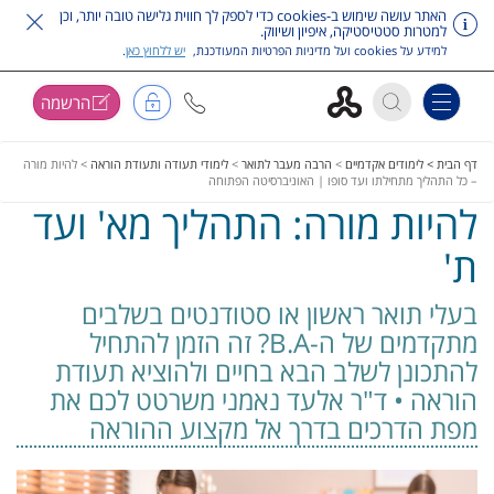
האתר עושה שימוש ב-cookies כדי לספק לך חווית גלישה טובה יותר, וכן
למטרות סטטיסטיקה, איפיון ושיווק.
למידע על cookies ועל מדיניות הפרטיות המעודכנת,
יש ללחוץ כאן
.
הרשמה
Toggle navigation
דלג על תפריט ראשי
דף הבית >
לימודים אקדמיים
>
הרבה מעבר לתואר
>
לימודי תעודה ותעודת הוראה
>
להיות מורה
– כל התהליך מתחילתו ועד סופו | האוניברסיטה הפתוחה
להיות מורה: התהליך מא' ועד
ת'
בעלי תואר ראשון או סטודנטים בשלבים
מתקדמים של ה-B.A? זה הזמן להתחיל
להתכונן לשלב הבא בחיים ולהוציא תעודת
הוראה • ד"ר אלעד נאמני משרטט לכם את
מפת הדרכים בדרך אל מקצוע ההוראה