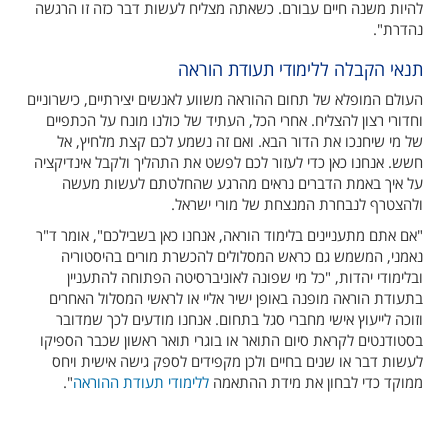
להיות משנה חיים עבורם. כשאתה מצליח לעשות דבר כזה זו הרגשה
נהדרת".
תנאי הקבלה ללימודי תעודת הוראה
העולם המופלא של תחום ההוראה משווע לאנשים יצירתיים, כישרוניים
וחדורי רצון להצליח. אחרי הכל, העתיד של כולנו מונח על הכתפיים
של מי שיחנכו את הדור הבא. ואם זה נשמע לכם קצת מלחיץ, אל
חשש. אנחנו כאן כדי לעזור לכם לפשט את התהליך ולקבל אינדיקציה
על איך באמת הדברים נראים מהרגע שהחלטתם לעשות מעשה
ולהצטרף לנבחרת המנצחת של מורי ישראל.
"אם אתם מתעניינים בלימוד הוראה, אנחנו כאן בשבילכם", אומר ד"ר
נאמני, המשמש גם כראש המסלולים להכשרת מורים בהיסטוריה
ובלימודי יהדות, "כל מי שפונה לאוניברסיטה הפתוחה להתעניין
בתעודת הוראה מופנה באופן ישיר אליי או לראשי המסלול האחרים
וזוכה לייעוץ אישי מחברי סגל בתחום. אנחנו מודעים לכך שמדובר
בסטודנטים לקראת סיום התואר או בוגרי תואר ראשון שכבר הספיקו
לעשות דבר או שנים בחיים ולכן מקפידים לספק גישה אישית ויחס
ממוקד כדי לבחון את מידת ההתאמה
ללימודי תעודת ההוראה
".