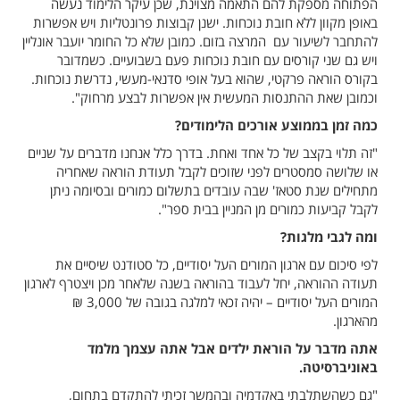
הפתוחה מספקת להם התאמה מצוינת, שכן עיקר הלימוד נעשה
באופן מקוון ללא חובת נוכחות. ישנן קבוצות פרונטליות ויש אפשרות
להתחבר לשיעור עם המרצה בזום. כמובן שלא כל החומר יועבר אונליין
ויש גם שני קורסים עם חובת נוכחות פעם בשבועיים. כשמדובר
בקורס הוראה פרקטי, שהוא בעל אופי סדנאי-מעשי, נדרשת נוכחות.
וכמובן שאת ההתנסות המעשית אין אפשרות לבצע מרחוק".
כמה זמן בממוצע אורכים הלימודים?
"זה תלוי בקצב של כל אחד ואחת. בדרך כלל אנחנו מדברים על שניים
או שלושה סמסטרים לפני שזוכים לקבל תעודת הוראה שאחריה
מתחילים שנת סטאז' שבה עובדים בתשלום כמורים ובסיומה ניתן
לקבל קביעות כמורים מן המניין בבית ספר".
ומה לגבי מלגות?
לפי סיכום עם ארגון המורים העל יסודיים, כל סטודנט שיסיים את
תעודה ההוראה, יחל לעבוד בהוראה בשנה שלאחר מכן ויצטרף לארגון
המורים העל יסודיים – יהיה זכאי למלגה בגובה של 3,000 ₪
מהארגון.
אתה מדבר על הוראת ילדים אבל אתה עצמך מלמד
באוניברסיטה.
"גם כשהשתלבתי באקדמיה ובהמשך זכיתי להתקדם בתחום,