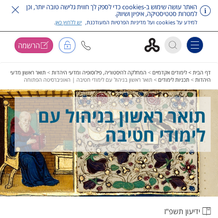
האתר עושה שימוש ב-cookies כדי לספק לך חווית גלישה טובה יותר, וכן
למטרות סטטיסטיקה, איפיון ושיווק.
למידע על cookies ועל מדיניות הפרטיות המעודכנת,
יש ללחוץ כאן
.
הרשמה
Toggle navigation
דלג על תפריט ראשי
דף הבית >
לימודים אקדמיים
>
המחלקה להיסטוריה, פילוסופיה ומדעי היהדות
>
תואר ראשון מדעי
היהדות
>
תכניות לימודים
>
תואר ראשון בניהול עם לימודי חטיבה | האוניברסיטה הפתוחה
תואר ראשון בניהול עם
לימודי חטיבה
ידיעון תשפ"ז