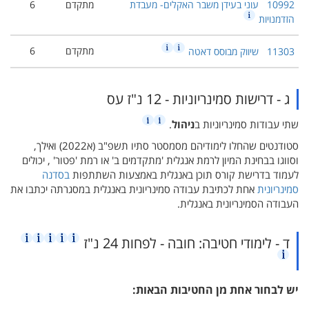
10992
עוני בעידן משבר האקלים- מעבדת
מתקדם
6
הזדמנויות
מתקדם
6
11303
שיווק מבוסס דאטה
ג - דרישות סמינריוניות - 12 נ"ז עס
שתי עבודות סמינריוניות ב
ניהול
.
סטודנטים שהחלו לימודיהם מסמסטר סתיו תשפ"ב (א2022) ואילך,
וסווגו בבחינת המיון לרמת אנגלית 'מתקדמים ב' או רמת 'פטור' , יכולים
לעמוד בדרישת קורס תוכן באנגלית באמצעות השתתפות
בסדנה
סמינריונית
אחת לכתיבת עבודה סמינריונית באנגלית במסגרתה יכתבו את
העבודה הסמינריונית באנגלית.
ד - לימודי חטיבה: חובה - לפחות 24 נ"ז
יש לבחור אחת מן החטיבות הבאות: