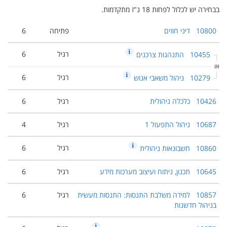
בבחירה יש לכלול לפחות 18 נ"ז מתקדמות.
10800
דיני חוזים
פתיחה
6
רגיל
6
10455
התנהגות צרכנים
או
רגיל
6
10279
ניהול משאבי אנוש
10426
כלכלה ניהולית
רגיל
6
10687
ניהול התפעול 1
רגיל
4
רגיל
6
10860
חשבונאות ניהולית
10645
תכנון, ניתוח ועיצוב מערכות מידע
רגיל
6
10857
למידה משלבת התנסות: התנסות מעשית
רגיל
6
בניהול חדשנות