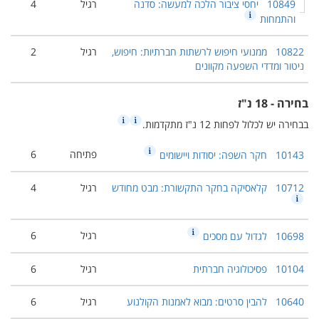
10849
יחסי ציבור הלכה למעשה: סדנה
רגיל
4
והתמחות
10822
ממנועי חיפוש לרשתות חברתיות: חיפוש,
רגיל
2
ניטור ומדדי השפעה מקוונים
בחירה - 18 נ"ז
בבחירה יש לכלול לפחות 12 נ"ז מתקדמות.
פתיחה
6
10143
חקר השפה: יסודות ויישומים
10712
קלאסיקה בחקר התקשורת: מבט מחודש
רגיל
4
רגיל
6
10698
לגדול עם מסכים
10104
פסיכולוגיה חברתית
רגיל
6
10640
להבין סרטים: מבוא לאמנות הקולנוע
רגיל
6