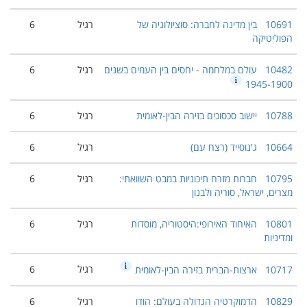
10691
בין מדינה לחברה: סוציולוגיה של
רגיל
6
הפוליטיקה
10482
עולם במלחמה - יחסים בין העמים בשנים
רגיל
6
1945-1900
10788
יישוב סכסוכים בזירה הבין-לאומית
רגיל
6
10664
ג'נוסייד (רצח עם)
רגיל
6
10795
חברות מזרח תיכוניות במבט השוואתי:
רגיל
6
מצרים, ישראל, סוריה ולבנון
10801
האיחוד האירופי:היסטוריה, מוסדות
רגיל
6
ומדיניות
רגיל
6
10717
ארצות-הברית בזירה הבין-לאומית
10829
הדמוקרטיה הגדולה בעולם: הודו
רגיל
6