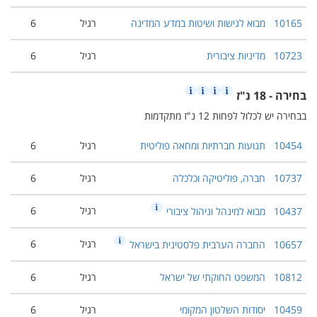
10165
מבוא לגישות ושיטות במדע המדינה
רגיל
6
10723
מדיניות ציבורית
רגיל
6
בחירה - 18 נ"ז
בבחירה יש לכלול לפחות 12 נ"ז מתקדמות
10454
תנועות חברתיות ומחאה פוליטית
רגיל
6
10737
חברה, פוליטיקה וכלכלה
רגיל
6
רגיל
6
10437
מבוא למינהל וניהול ציבורי
רגיל
6
10657
החברה הערבית פלסטינית בישראל
10812
המשפט החוקתי של ישראל
רגיל
6
10459
יסודות השלטון המקומי
רגיל
6