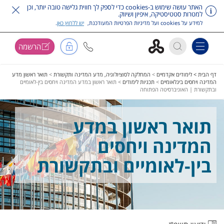
האתר עושה שימוש ב-cookies כדי לספק לך חווית גלישה טובה יותר, וכן
למטרות סטטיסטיקה, איפיון ושיווק.
למידע על cookies ועל מדיניות הפרטיות המעודכנת,
יש ללחוץ כאן
.
הרשמה
Toggle navigation
דלג על תפריט ראשי
דף הבית >
לימודים אקדמיים
>
המחלקה לסוציולוגיה, מדע המדינה ותקשורת
>
תואר ראשון מדע
המדינה ויחסים בינלאומיים
>
תכניות לימודים
>
תואר ראשון במדע המדינה ויחסים בין-לאומיים
ובתקשורת | האוניברסיטה הפתוחה
תואר ראשון במדע
המדינה ויחסים
בין-לאומיים ובתקשורת