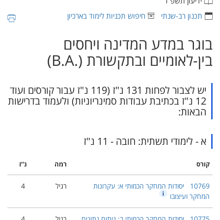
ידיעון תשפ"ז
תכנון רב-שנתי
חיפוש תכניות לימוד בארכיון
בוגר במדע המדינה ויחסים
בין-לאומיים ובתקשורת (‏B.A.‎)
יש לצבור לפחות 131 נ"ז (119 נ"ז עבור קורסים ועוד
12 נ"ז בכתיבת עבודות סמינריוניות) ולעמוד בדרישות
הבאות:
א - לימודי תשתית: חובה - 11 נ"ז
קורס
רמה
נ''ז
10769
יסודות המחקר הכמותי א: עקרונות
רגיל
4
המחקר ועיצובו
10775
יסודות המחקר הכמותי ב: ניתוח נתונים
רגיל
4