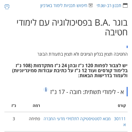
תכנון רב-שנתי
חיפוש תכניות לימוד בארכיון
בוגר ‏B.A.‎ בפסיכולוגיה עם לימודי
חטיבה
החטיבה תצוין בגליון הציונים ולא תצוין בתעודת הבוגר
יש לצבור לפחות 120 נ"ז ובהן 24 נ"ז מתקדמות (108 נ"ז
בלימוד קורסים ועוד 12 נ"ז על כתיבת עבודות סמינריוניות)
ולעמוד בדרישות הבאות:
א - לימודי תשתית: חובה - 17 נ"ז
קורס
רמה
נ''ז
30111
מבוא לסטטיסטיקה לתלמידי מדעי החברה
פתיחה
3
א