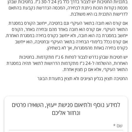
בתכניות החטיבות יש לצבור בדרך כלל בין 24 ל-30 נ"ז. בחטיבות שבהן
מכסת נקודות הזכות ניתנת לבחירה, המכסה הנדרשת נקבעת בהתאם
לדרישות התכנית בו היא משולבת.
אם קורס הוא חובה בתואר העיקרי וגם בחטיבה, ייחשב הקורס במסגרת
התואר העיקרי. אם קורס הוא חובה באחד מהם ובחירה באחר, הקורס
ייחשב במסגרת בה הוא חובה, ולא ייחשב כקורס בחירה במסגרת האחרת.
אם קורס נכלל בלימודי הבחירה בתואר העיקרי ובחטיבה, הוא ייחשב
כקורס בחירה באחת מהמסגרות, אך לא בשתיהן.
יש חטיבות שבהן נדרש לצבור לפחות 6 נ"ז מתקדמות. בחטיבות
האחרות, ההשלמה ל-24 נ"ז מתקדמות הדרושות לתואר תהיה במסגרת
התואר העיקרי, אלא אם כן מצוין אחרת.
החטיבה תצוין בגליון הציונים ולא תצוין בתעודת הבוגר
ראו
שם
החל
החל
קורס
אשכול
קורס זה
סטודנטים
סטודנטים
סטודנטים
סטודנטים
ד'
נכלל
שנתי
הסבר
הקורס
שלמדו
שלמדו
שלמדו
הלומדים
מסמסטר
מסמסטר
את
את
את
אינו
במניין
לתואר
בתיאור
א2026
2025א
השתנה.
למידע נוסף ולתיאום פגישת ייעוץ, השאירו פרטים
ב
חל
חל
השם
אשכול
הקורס
הקורס
הקורס
הקורס
הקורסים
פסיכולוגיה
ונחזור אליכם
עם
שינוי
שינוי
חובה.
הקודם
בקטלוג
התנסות
לסטודנטים
התפתחות
התפתחות
בשם
שפה
שפה
מופיע
חטיבה
בתכנית
במחקר,
הקורסים.
סטודנט/ית
וסטודנטיות
שם
*
ובתנאי
תקינה
תקינה
בהערת
רגרסיה
בניהול
שלמד/ה
הנדרשים
הלימודים.
סטודנטים
או