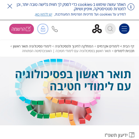
האתר עושה שימוש ב-cookies כדי לספק לך חווית גלישה טובה יותר, וכן
למטרות סטטיסטיקה, איפיון ושיווק.
למידע על cookies ועל מדיניות הפרטיות המעודכנת,
יש ללחוץ כאן
.
הרשמה
Toggle navigation
דלג על תפריט ראשי
דף הבית >
לימודים אקדמיים
>
המחלקה לחינוך ולפסיכולוגיה
>
לימודי פסיכולוגיה תואר ראשון
>
תכניות לימודים
>
תואר ראשון בפסיכולוגיה עם לימודי חטיבה | האוניברסיטה הפתוחה
תואר ראשון בפסיכולוגיה
עם לימודי חטיבה
ידיעון תשפ"ז