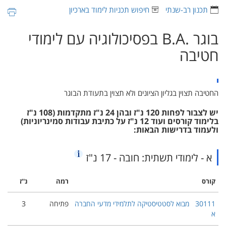
תכנון רב-שנתי
חיפוש תכניות לימוד בארכיון
בוגר ‏B.A.‎ בפסיכולוגיה עם לימודי
חטיבה
החטיבה תצוין בגליון הציונים ולא תצוין בתעודת הבוגר
יש לצבור לפחות 120 נ"ז ובהן 24 נ"ז מתקדמות (108 נ"ז
בלימוד קורסים ועוד 12 נ"ז על כתיבת עבודות סמינריוניות)
ולעמוד בדרישות הבאות:
א - לימודי תשתית: חובה - 17 נ"ז
קורס
רמה
נ''ז
30111
מבוא לסטטיסטיקה לתלמידי מדעי החברה
פתיחה
3
א