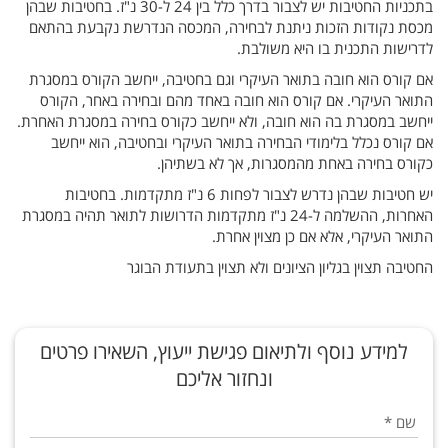
בתכניות החטיבות יש לצבור בדרך כלל בין 24 ל-30 נ"ז. בחטיבות שבהן
מכסת נקודות הזכות ניתנת לבחירה, המכסה הנדרשת נקבעת בהתאם
לדרישות התכנית בו היא משולבת.
אם קורס הוא חובה בתואר העיקרי וגם בחטיבה, ייחשב הקורס במסגרת
התואר העיקרי. אם קורס הוא חובה באחד מהם ובחירה באחר, הקורס
ייחשב במסגרת בה הוא חובה, ולא ייחשב כקורס בחירה במסגרת האחרת.
אם קורס נכלל בלימודי הבחירה בתואר העיקרי ובחטיבה, הוא ייחשב
כקורס בחירה באחת מהמסגרות, אך לא בשתיהן.
יש חטיבות שבהן נדרש לצבור לפחות 6 נ"ז מתקדמות. בחטיבות
האחרות, ההשלמה ל-24 נ"ז מתקדמות הדרושות לתואר תהיה במסגרת
התואר העיקרי, אלא אם כן מצוין אחרת.
החטיבה תצוין בגליון הציונים ולא תצוין בתעודת הבוגר
או
ם
חל
חל
ורס
שכול
ורס זה
טודנטים
טודנטים
טודנטים
טודנטים
'
כלל
נתי
סבר
קורס
למדו
למדו
למדו
לומדים
סמסטר
סמסטר
למידע נוסף ולתיאום פגישת ייעוץ, השאירו פרטים
ת
ת
ת
ינו
מניין
תואר
תיאור
א2026
2025א
שתנה.
ל
ל
שם
שכול
קורס
קורס
קורס
קורס
קורסים
פסיכולוגיה
ונחזור אליכם
ם
ינוי
ינוי
ובה.
קודם
קטלוג
תנסות
סטודנטים
תפתחות
תפתחות
שם
פה
פה
ופיע
טיבה
תכנית
מחקר,
קורסים.
טודנט/ית
סטודנטיות
שם
*
בתנאי
קינה
קינה
הערת
גרסיה
ניהול
למד/ה
נדרשים
לימודים.
טודנטים
או