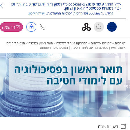
האתר עושה שימוש ב-cookies כדי לספק לך חווית גלישה טובה יותר, וכן
למטרות סטטיסטיקה, איפיון ושיווק.
למידע על cookies ועל מדיניות הפרטיות המעודכנת,
יש ללחוץ כאן
.
הרשמה
Toggle navigation
ג על תפריט ראשי
דף הבית >
לימודים אקדמיים
>
המחלקה לניהול ולכלכלה
>
תואר ראשון בכלכלה
>
תכניות לימודים
>
תואר ראשון בפסיכולוגיה עם לימודי חטיבה | האוניברסיטה הפתוחה
תואר ראשון בפסיכולוגיה
עם לימודי חטיבה
ידיעון תשפ"ז