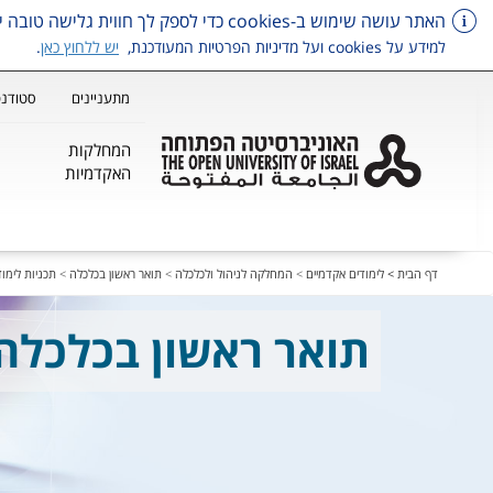
האתר עושה שימוש ב-cookies כדי לספק לך חווית גלישה טובה יותר, וכן למטרות סטטיסטיקה, איפיון ושיווק.
למידע על cookies ועל מדיניות הפרטיות המעודכנת,
יש ללחוץ כאן
.
מתעניינים
סטודנט
המחלקות
האקדמיות
דלג על תפריט ראשי
דף הבית >
לימודים אקדמיים
>
המחלקה לניהול ולכלכלה
>
תואר ראשון בכלכלה
>
תכניות לימוד
תואר ראשון בכלכלה 