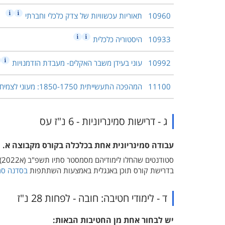
10960
תאוריות עכשוויות של צדק כלכלי וחברתי
10933
היסטוריה כלכלית
10992
עוני בעידן משבר האקלים- מעבדת הזדמנויות
11100
המהפכה התעשייתית 1850-1750: מעוני לצמיחה (אנגלית)
ג - דרישות סמינריוניות - 6 נ"ז עס
עבודה סמינריונית אחת בכלכלה בקורס מקבוצה א.
ס
בדרישת קורס תוכן באנגלית באמצעות השתתפות
בסדנה סמי
ד - לימודי חטיבה: חובה - לפחות 28 נ"ז
יש לבחור אחת מן החטיבות הבאות: