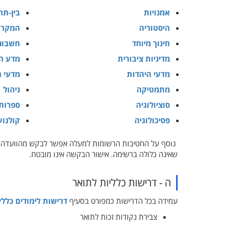
אמנויות
בין-תח
היסטוריה
המקרא
חינוך מיוחד
חשבונ
מדיניות ציבורית
מדע ה
מדעי היהדות
מדעי 
מתמטיקה
ניהול
סוציולוגיה
ספרות
פסיכולוגיה
קולנוע
נוסף על החטיבות הרשומות למעלה אפשר לבקש מהוועדה לא
שאינה כלולה ברשימה. אישור הבקשה אינו מובטח.
ה - דרישות כלליות לתואר
עמידה בכל הדרישות כמפורט בסעיף
דרישות לימודים כללי
צבירת נקודות זכות לתואר