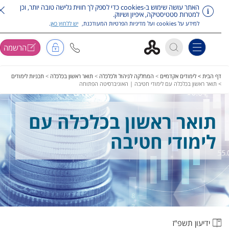
האתר עושה שימוש ב-cookies כדי לספק לך חווית גלישה טובה יותר, וכן
למטרות סטטיסטיקה, איפיון ושיווק.
למידע על cookies ועל מדיניות הפרטיות המעודכנת,
יש ללחוץ כאן
.
הרשמה
Toggle navigation
ג על תפריט ראשי
דף הבית >
לימודים אקדמיים
>
המחלקה לניהול ולכלכלה
>
תואר ראשון בכלכלה
>
תכניות לימודים
>
תואר ראשון בכלכלה עם לימודי חטיבה | האוניברסיטה הפתוחה
תואר ראשון בכלכלה עם
לימודי חטיבה
ידיעון תשפ"ז