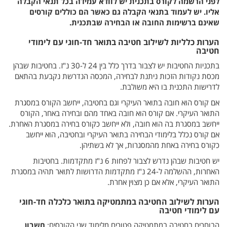
לפני הרשמה לקורס בתכנית יש לוודא עמידה בכל תנאי הקבלה
אליו. יש לעמוד בתנאי הקבלה גם כאשר הם כוללים קורסים
שאינם ברשימות החובה או הבחירה שבתכנית.
הערות כלליות לשילוב חטיבה בתואר חד-חוגי עם לימודי
חטיבה
בתכניות החטיבות יש לצבור בדרך כלל בין 24 ל-30 נ"ז. בחטיבות שבהן
מכסת נקודות הזכות ניתנת לבחירה, המכסה הנדרשת נקבעת בהתאם
לדרישות התכנית בו היא משולבת.
אם קורס הוא חובה בתואר העיקרי וגם בחטיבה, ייחשב הקורס במסגרת
התואר העיקרי. אם קורס הוא חובה באחד מהם ובחירה באחר, הקורס
ייחשב במסגרת בה הוא חובה, ולא ייחשב כקורס בחירה במסגרת האחרת.
אם קורס נכלל בלימודי הבחירה בתואר העיקרי ובחטיבה, הוא ייחשב
כקורס בחירה באחת מהמסגרות, אך לא בשתיהן.
יש חטיבות שבהן נדרש לצבור לפחות 6 נ"ז מתקדמות. בחטיבות
האחרות, ההשלמה ל-24 נ"ז מתקדמות הדרושות לתואר תהיה במסגרת
התואר העיקרי, אלא אם כן מצוין אחרת.
הערות לשילוב החטיבה במתמטיקה בתואר כלכלה חד-חוגי
עם לימודי חטיבה
הבוחרים בחטיבה במתמטיקה פטורים מלימוד שני הקורסים:
חשבון