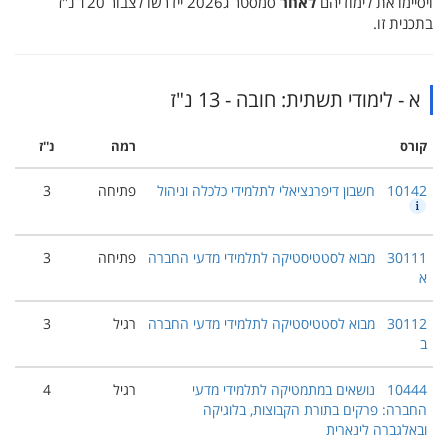
ויסיימו את לימודיהם
לאחר
סמסטר ג2026 יידרשו לצבור 120 נ"ז
בתכנית זו.
א - לימודי תשתית: חובה - 13 נ"ז
קורס
רמה
נ''ז
10142
חשבון דיפרנציאלי לתלמידי כלכלה וניהול
פתיחה
3
30111
מבוא לסטטיסטיקה לתלמידי מדעי החברה
פתיחה
3
א
30112
מבוא לסטטיסטיקה לתלמידי מדעי החברה
רגיל
3
ב
10444
נושאים במתמטיקה לתלמידי מדעי
רגיל
4
החברה: פרקים בתורת הקבוצות, בלוגיקה
ובאלגברה לינארית