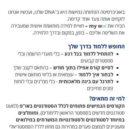
באוניברסיטה הפתוחה גמישות היא ב־DNA שלנו, ועכשיו אנחנו
לוקחים אותה צעד אחד קדימה.
הכירו את
ai
my w
–
חוויית למידה מותאמת אישית שמעבירה
את השליטה אליכם – בזמן, במקום ובדרך הלמידה.
החופש ללמוד בדרך שלך
להתחיל ללמוד בכל רגע
– בלי מועדי הרשמה ובלי
סמסטרים קבועים
לסיים קורס אפילו בתוך חודש
–
בהתאם לקצב שלך
לבחור איך ללמוד
–
עצמאית או בליווי מותאם אישית
לתרגל עם בינה מלאכותית
- בלי ממ"נים ובלי לוחות
זמנים מחייבים
למי זה מתאים?
הקורסים הגמישים פתוחים לכלל הסטודנטים באו"פ
(למעט
סטודנטים חדשים בסמסטר הראשון ללימודים),
ומומלצים
במיוחד לסטודנטים ולסטודנטיות המשרתים במילואים
ומעוניינים לצמצם פערים במהירות גם מחוץ ללו"ז הסמסטריאלי