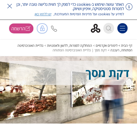
האתר עושה שימוש ב-cookies כדי לספק לך חווית גלישה טובה יותר, וכן
למטרות סטטיסטיקה, איפיון ושיווק.
למידע על cookies ועל מדיניות הפרטיות המעודכנת,
יש ללחוץ כאן
.
הרשמה
Toggle navigation
דלג על תפריט ראשי
דף הבית >
לימודים אקדמיים
>
המחלקה לספרות, ללשון ולאמנויות
>
גלריית האוניברסיטה
הפתוחה, רעננה
>
דקת מסך | גלריית האוניברסיטה הפתוחה
דקת מסך