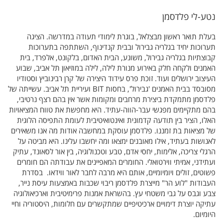
נטע-לי פלדסמן
בעלת תואר ראשון מבצלאל, בוגרת לימודי תעודה במדרשה. הציגה
תערוכות יחיד בגלריה גבירול ובבית קנדינוף, השתתפה בתערוכות
קבוצתיות בגלריה גבירול, משונע, הבית האדום, בלקונט, אלפרד, בית
האמנים ולקחה חלק באירוע מנורת לילה, לילה במוזיאון תל אביב, שבוע
העיצוב ירושלים ועוד. זוכת פרס עידוד היצירה של קרן רבינוביץ וסטודיו
מסובסד בבית האמנים 'גבירול', בחסות BIT ועיריית תל אביב. עשייתה של
פלדסמן מתמקדת ביצירת מרחבים ומקומות אשר אין בהם רצף נרטיבי,
בהם מתקיימים מפגשי עבר-הווה-עתיד. היא מחפשת את טווח המציאויות
האלו, הציר בין תודעה קדמונית ואינטואיטיבית לעומת התפיסה הלוגית
של מציאות בת זמננו. פלדסמן עוסקת במחשבה אודות מה אנו משאירים
לאנושות בעתיד, אילו מאובנים ימצאו ומה יחשבו עלינו. היא מביטה על
הרגלי צריכה, אלימות, יחסי אדם, טבע וטכנולוגיה, בין אור לסאונד, עתיק
ועתידני, אמיתי ווירטואלי. החומרים המאפיינים את עבודתה הם חומרים
פשוטים, זולים ויומיומיים, אותם היא מרבה לחבר לאור ווידאו. בסדרת
העבודות "לוע הר" מייצרת פלדסמן ריבוי שכבות באמצעות עיסת נייר,
צבע וגבס על גבי משטחי עץ. בהשראת אמנות פרימיטיבית וארכיאולוגיה
עתיקה יוצרת דימויים ארכיטיפיים שמתקשרים עם חלומות, היסטוריה וחיי
היומיום.