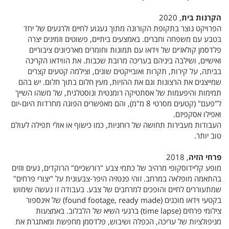
הקרנות בית
, 2020
הפרויקט נוצר בתקופת הקורונה מתוך געגוע לחיים ולרגעים של יחד
בטבע עם משפחה וחברים. באמצעים ביתיים, פשוטים וזמינים יצרה
פלדסמן קולאז׳ים של וידאו עם תמונות וחומרים מארכיונים ציבוריים
ואישיים, ושילבה ביניהם בעריכה מרובת שכבות. את הווידאו הקרינה
בביתה, על קירות, תקרות ואובייקטים שונים, וצילמה קטעים קצרים
שמייצגים את הרצונות וגם את ההזיות, מעין חלום בתוך חלום. יש בהם
תמימות והיפעמות של אסתטיקה רומנטית ונוסטלגית, של משהו השייך
ל"פעם" (קטעים מסרטי 8 מ"מ), והם מאפשרים הפוגה מחרדות היום-יום
ואפילו אסקפיזם.
העבודות מעבירות תחושה של רוחניות, כמו כישוף או אולי תפילה לעולם
טוב יותר.
פרחי הזיה
, 2018
מופע קליידוסקופי מרהיב של כתמי צבע "רורשכיים" הרוקדים, נעים וזזים
בהתאמה מופלאה במרחב. זוהי פנטזיה היפר-צבעונית על "יצורי פרחים"
שמתעוררים לחיים והופכים למרחבים של צבע. בעבודה זו נעשה שימוש
בקטעי וידאו מוכנים (found footage, ready made) של אינספור
צילומי פרחים (time lapse) ברגעי השיא של הלבלוב. באמצעות
מניפולציות של עריכה, הכפלה ושיבוש, פלדסמן מחפשת ומאתגרת את