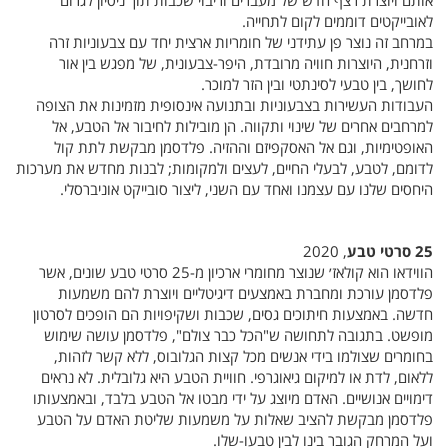
אותם ויוצרת רצף חדש של מעברים וריבוי שכבות תוך ניסיון לגרום
לאובייקטים דוממים לקום לתחייה.
במרחב זה נוצר פן עתידני של חומריות ארצית יחד עם צבעוניות זרה
וזרחנית, היוצרות חוויה מרובדת, היפר-צבעונית, של מפגש בין אור
לחושך, בין טבעי לסינתטי ובין הזר למוכר.
העבודות העשירות בצבעוניות ובתנועה אינסופית מזמינות את הצופה
למרחבים אחרים של שינוי ותקווה. הן מובילות לחיבור אל הטבע, אל
האופטימיות, וגם אל האסקפיזם וההזיה. פלדסמן מבקשת לתת קול
לדומם, לטבע, לבעלי החיים, לעצים ולמקומות; לבנות מחדש את מערכות
היחסים שלנו עם עצמנו ואחד עם השני, ליצור סובייקט אוניברסלי.
25 סרטי טבע
, 2020
הווידאו הוא קולאז׳ שנוצר מחומרי ארכיון מ-25 סרטי טבע שונים, אשר
פלדסמן עורכת ומחברת באמצעים דיגיטליים ויוצרת להם משמעות
חדשה. באמצעות חיתוכים גסים, שכבות ושקיפויות הם הופכים לסרטון
מופשט. בתגובה לתחושה ש"הכל כבר צולם", פלדסמן עושה שימוש
בחומרים שצולמו בידי אנשים מכל קצות הגלובוס, ללא קשר לזהות,
ללאום, לדת או למיקום גיאוגרפי. חוויית הטבע היא גלובלית. לא נראים
דימויים אנושיים. האדם מיוצג על ידי מבטו אל הטבע בלבד, ובאמצעותו
פלדסמן מבקשת להציב שאלות על משמעות שליטת האדם על הטבע
ועל המרחק הגובר בינו לבין טבעו-שלו.