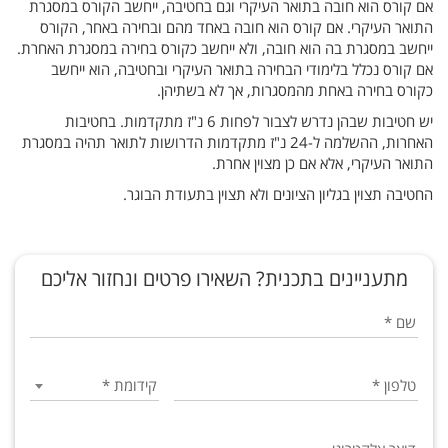
אם קורס הוא חובה בתואר העיקרי וגם בחטיבה, ייחשב הקורס במסגרת
התואר העיקרי. אם קורס הוא חובה באחד מהם ובחירה באחר, הקורס
ייחשב במסגרת בה הוא חובה, ולא ייחשב כקורס בחירה במסגרת האחרת.
אם קורס נכלל בלימודי הבחירה בתואר העיקרי ובחטיבה, הוא ייחשב
כקורס בחירה באחת מהמסגרות, אך לא בשתיהן.
יש חטיבות שבהן נדרש לצבור לפחות 6 נ"ז מתקדמות. בחטיבות
האחרות, ההשלמה ל-24 נ"ז מתקדמות הדרושות לתואר תהיה במסגרת
התואר העיקרי, אלא אם כן מצוין אחרת.
החטיבה תצוין בגליון הציונים ולא תצוין בתעודת הבוגר.
או
או
או
מי
מי
שם
שם
קורס
קורס זה
במסגרת
24
נכלל
חובה
הקורס
הקורס
הקורס
שלמדו
שלמדו
הקורס
שלושת
שיטות
מתעניינים בתכנית? השאירו פרטים ונחזור אליכם
את
את
במניין
מחקר
נקודות
10174
השתנה.
השתנה.
הקורסים
לסטודנטים
מבוא
השם
השם
הזכות
קריאה
הקורס
שהחלו
במדעי
הקורסים
הקורסים
לסטטיסטיקה
סמינר
הקודם
הקודם
זהויות
וכתיבה
החברה:
לימודיהם
לתלמידי
לסטודנטים
המתקדמות
שם
*
מדעי
מופיע
מופיע
אקדמית
יהודיות
מסמסטר
הנדרשות
עקרונות
למצטיינים:
וסטודנטיות
בעידן
לתואר
למדעי
בתיאור
בהערת
ב2022
החברה
המחקר
הנדרשים
סוציולוגיה,
א
יש
רגל
מדע
הרוח
ואילך.
ללמוד
הקורס.
וסגנונותיו
רב-מודרני
קורס
טלפון
*
קידומת
*
(10285)
(10569)
תוכן
ללמוד
בתאור
המדינה
והחברה
סטודנטים
.
(30111), מבוא
, פערים
לפחות
שהחלו
הקורס.
במסלול
באנגלית
ואי-שוויון
ותקשורת
לסטטיסטיקה
במסגרת
18
תיכון
תכנית
בישראל
לימודיהם
לתלמידי
(10976)