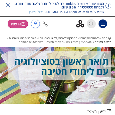
האתר עושה שימוש ב-cookies כדי לספק לך חווית גלישה טובה יותר, וכן
למטרות סטטיסטיקה, איפיון ושיווק.
למידע על cookies ועל מדיניות הפרטיות המעודכנת,
יש ללחוץ כאן
.
הרשמה
Toggle navigation
דלג על תפריט ראשי
דף הבית >
לימודים אקדמיים
>
המחלקה לספרות, ללשון ולאמנויות
>
תואר רב-תחומי באמנויות
>
תכניות לימודים
>
תואר ראשון בסוציולוגיה עם לימודי חטיבה | האוניברסיטה הפתוחה
תואר ראשון בסוציולוגיה
עם לימודי חטיבה
ידיעון תשפ"ז