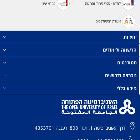
עוד,
לימודי
למדא - ספרי לימוד והחנות
למדא עיון
הקורסים
התשתית
11
ייחשבו
אגודת הסטודנטים
נ"ז
להם
במקום
כקורסי
17
בחירה
יחידות
נ"ז,
מתקדמים
מקבוצה
ובמסגרת
הרשמה ולימודים
זו.
הבחירה
42
סטודנטים
נ"ז
מכרזים ודרושים
במקום
36
מידע כללי
נ"ז.
דרך האוניברסיטה 1, ת.ד. 808, רעננה 4353701