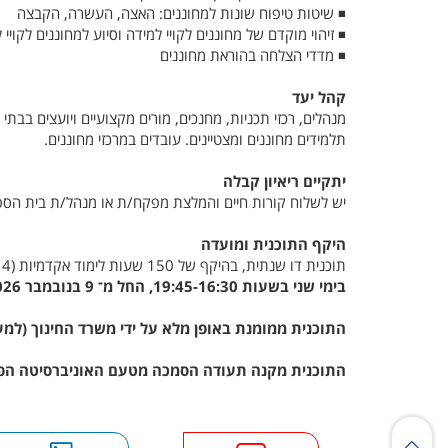
◾ שיטות טיפוח שונות למחוננים: האצה, העשרה, הקבצה
◾ זיהוי מוקדם של מחוננים לקויי למידה וסיוע למחוננים לקויי 
◾ מדדי הצלחה בהוראת מחוננים
קהל יעד
מנהלים, רכזי תכניות, מחנכים, מורים מקצועיים ויועצים בב
תלמידים מחוננים ומצטיינים. עובדים במרכזי מחוננים.
יתקיים ריאיון קבלה
יש לשלוח קורות חיים והמלצת מפקח/ת או מנהל/ת בית הספר לדוא"ל enu.ac.il
היקף התוכנית ומועדה
תוכנית דו שנתית, בהיקף של 150 שעות לימוד אקדמיות
(4 ש"ש) בלמידה היברידית: 75 שעות בכל שנה.
בימי שני
בשעות 19:45-16:30, החל מ־ 9 בנובמבר 2026, בקמפוס האוניברסיטה הפתוחה, רח' דרך האוניברסיטה 1, ברעננה.
התוכנית ממומנת באופן מלא על ידי משרד החינוך (למעט ד
התוכנית מקנה תעודה הסמכה מטעם האוניברסיטה הפת