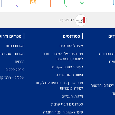
למדא עיון
דים
סטודנטים
מכרזים ודרו
שער לסטודנטים
משרות פנויות
טה הפתוחה
מתחילים באו"פטימיות - מדריך
משרות – סגל בכיר
לסטודנטים חדשים
מיים
מכרזים
ייעוץ ללימודים אקדמיים
פורטל ספקים
פיתוח כישורי למידה
אופג'וב – מרכז קר
מרכז אית"ן - סטודנטים עם לקויות
 לימודים והרשמה
למידה ומוגבלויות
ן
מלגות ומענקים
סטודנטים דוברי ערבית
שער לאקדמיה עבור החברה