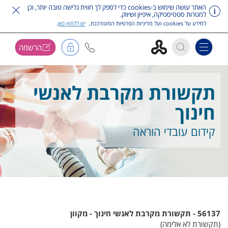
האתר עושה שימוש ב-cookies כדי לספק לך חווית גלישה טובה יותר, וכן
למטרות סטטיסטיקה, איפיון ושיווק.
למידע על cookies ועל מדיניות הפרטיות המעודכנת,
יש ללחוץ כאן
.
הרשמה
Toggle navigation
דלג על תפריט ראשי
תקשורת מקרבת לאנשי
חינוך
קידום עובדי הוראה
56137 - תקשורת מקרבת לאנשי חינוך
- מקוון
(תקשורת לא אלימה)