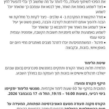
את הסיכוי לשיתוף פעולה, בלי לוותר על מה שחשוב לך ובלי להפעיל לחץ
כיצד לשמוע באמת את האחר, ואיך לבטא את עצמכם כך שהאחר יוכל
◾ 
לשמוע
מודל התקשורת המקרבת ב- 4 שלבים -
כיצד לקחת כל מחלוקת ואי
◾ 
הבנה ולהפוך אותם להזדמנות לקירבה והבנה, באופן פשוט אך יעיל
איך לשמוע את האחר ואיך להתבטא כך שהאחר יוכל
◾ 
לשמוע באמצעות שלוש מיומנויות חשובות הקשבה, אמפטיה עצמית
וביטוי עצמי
תירגול - המשתתפים/ות יוכלו לתרגל מצבים מאתגרים מחיי היום יום
◾ 
באופן אישי, בזוגות, ובקבוצה
שיטת הלימוד
הלמידה תלווה באתר הקורס ותתקיים במפגשים סינכרוניים (בזום) שבהם
ישולבו תרגולים אישיים או בזוגות תוך העמקה גם במהלך השבוע.
היקף הקורס ומועדו
התוכנית בהיקף של 60 שעות לימוד אקדמיות.
מפגשי הלימוד יתקיימו
בימי רביעי, בשעות 16:00 – 19:15, החל מ- 17 בנובמבר 2026.
הקורס מקנה תעודה מטעם האוניברסיטה הפתוחה, המעידה על
סיום ההשתלמות בהצלחה
(בכפוף לעמידה בדרישות הקורס)