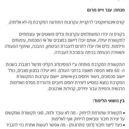
מנחה: ענר וייס מרום
קורס אינטראקטיבי להקניית עקרונות התודעה המקרבת (ה-לא אלימה).
בקורס זה יכירו המשתלמים עקרונות וכלים פשוטים אך עוצמתיים
לתקשורת יעילה, אותם יוכלו ליישם במצבים של אי הסכמות, עימותים
ודילמות. כלים אלו יוכלו לתרום להגברת הביטחון, ההבנה, שיתוף הפעולה
והאווירה הנעימה בכיתה ובסביבת העבודה.
התקשורת המקרבת פותחה ע"י הפסיכולוג הקליני מרשל רוזנברג בשנות
ה- 60 ומאז תפסה תאוצה ברחבי העולם. היא יעילה במגוון מצבים, כולל
יישוב סכסוכים, גישור ויחסים בין-אישיים. יישום עקרונות התקשורת
המקרבת נמצא כמסייע ליצירת יחסים חיוביים ולהורדת מפלס האלימות
הרגשית והפיזית עבור יחידים, קהילות וארגונים.
בין נושאי הלימוד:
תקשורת שתורמת לריחוק - מה לא עובד ולמה, סוגי תקשורת שמקשים
◾ 
על יצירת חיבור ומביאים לריחוק ואף לאלימות
כיצד לייצר חיבור (לפני פתרונות) - מה אפשר לעשות אחרת כדי להגביר
◾ 