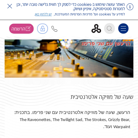
האתר עושה שימוש ב-cookies כדי לספק לך חווית גלישה טובה יותר, וכן
למטרות סטטיסטיקה, איפיון ושיווק.
למידע על cookies ועל מדיניות הפרטיות המעודכנת,
יש ללחוץ כאן
.
הרשמה
Toggle navigation
דלג על תפריט ראשי
הרעשן עם שני פרימו
שעה של מוזיקה אלטרנטיבית
הרעשן, שעה של מוזיקה אלטרנטיבית עם שני פרימו. בתכנית:
The Raveonettes, The Twilight Sad, The Strokes, Grizzly Bear,
ועוד.
Warpaint