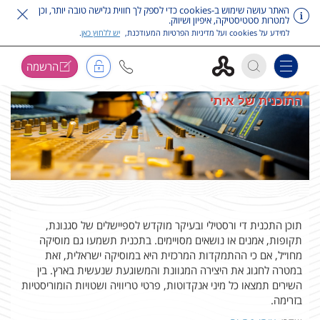
האתר עושה שימוש ב-cookies כדי לספק לך חווית גלישה טובה יותר, וכן
למטרות סטטיסטיקה, איפיון ושיווק.
למידע על cookies ועל מדיניות הפרטיות המעודכנת,
יש ללחוץ כאן
.
הרשמה
Toggle navigation
דלג על תפריט ראשי
התוכנית של איתי
תוכן התכנית די ורסטילי ובעיקר מוקדש לספיישלים של סגנונת,
תקופות, אמנים או נושאים מסויימים. בתכנית תשמעו גם מוסיקה
מחו״ל, אם כי ההתמקדות המרכזית היא במוסיקה ישראלית, זאת
במטרה לחגוג את היצירה המגוונת והמשוגעת שנעשית בארץ. בין
השירים תמצאו כל מיני אנקדוטות, פרטי טריוויה ושטויות הומוריסטיות
בזרימה.