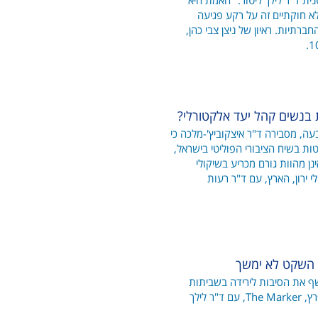
ית ד"ר לילך ליטור: "האמת היא
א חוקתיים זה על רקע פגיעה
חברתיות. ראיון של ניצן צבי כהן,
 בנשים קהל יעד אלקטורלי?
, מסבירה ד"ר איצקוביץ'-מלכה כי
לטות בשיח הציבורי הפוליטי בישראל,
נן מהוות גורם מכריע בשיקולי
י ירון, הארץ, עם ד"ר רעות
 השקט לא ימשך
ף את הסיבות לירידה בשביתות
במשק בעשור האחרון. ראיון של סמי פרץ, The Marker, עם ד"ר לילך