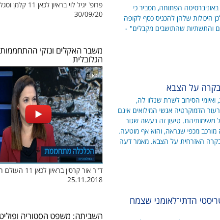
פרופ' יגיל לוי בראיון לכאן 11 קלמן
 באוניברסיטה הפתוחה, מסביר כי
30/09/20
כן היכולות שלהן להכניס כסף לקופה
ם והתשתיות שהתושבים מקבלים" -
משבר האקלים ונזקי ההתחממות
הגלובלית
בקרה על הצבא
איומי הסירוב לשרת שנלוו לה,
ר הדמוקרטיה אנשי המילואים אינם
ל משימותיהם. טיעון זה נעשה שגור
 מורכב מכפי שנראה, והוא אף מוטעה.
הבקרה האזרחית על הצבא. מאמר דעה
ד"ר אור קרסין בראיון לכאן 
25.11.2018
טריסטי הדתי־לאומני שצמח
השביתה: משפט הסטוריה ופוליט