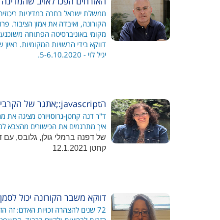
האזרחים הפכו לאויב שהמדינה 
ממשלת ישראל בחרה במדיניות ריכוזי
הקורונה, ואיבדה את אמון הציבור. פרו
מקומי באוניברסיטה הפתוחה משוכנע 
דווקא בידי הרשויות המקומיות. ראיון 
יגיל לוי - 5-6.10.2020.
הjavascript:;אתגר של הקרביים
ד"ר דנה קחטן-גרוסויורט מציגה את 
איך מתרגמים את הכישורים מהצבא למ
של דפנה ברמלי גולן, גלובס, עם ד
קחטן 12.1.2021
דווקא משבר הקורונה יכול לסמן כ
72 שנים להצהרה זכויות האדם: זה ה