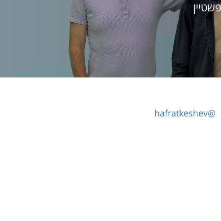
שטיין
@hafratkeshev