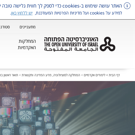
האתר עושה שימוש ב-cookies כדי לספק לך חווית גלישה טובה יותר, וכן למטרות סטטיסטיקה, איפיון ושיווק.
למידע על cookies ועל מדיניות הפרטיות המעודכנת,
יש ללחוץ כאן
.
מתעניינים
סטודנט
המחלקות
האקדמיות
דלג על תפריט ראשי
דף הבית >
לימודים אקדמיים
>
המחלקה לסוציולוגיה, מדע המדינה ותקשורת
>
תואר ראשון ב