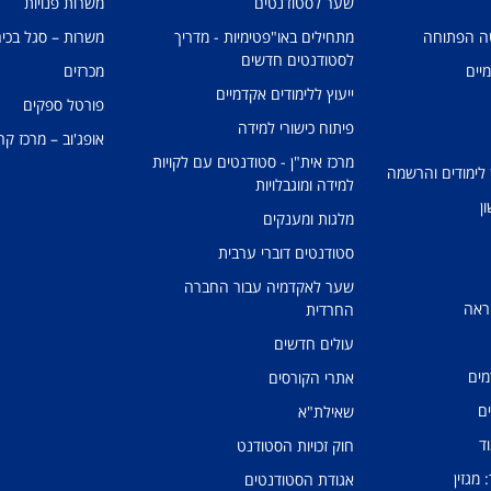
שער לסטודנטים
משרות פנויות
טה הפתוחה
מתחילים באו"פטימיות - מדריך
משרות – סגל בכיר
לסטודנטים חדשים
מיים
מכרזים
ייעוץ ללימודים אקדמיים
פורטל ספקים
פיתוח כישורי למידה
אופג'וב – מרכז קר
מרכז אית"ן - סטודנטים עם לקויות
 לימודים והרשמה
למידה ומוגבלויות
ן
מלגות ומענקים
סטודנטים דוברי ערבית
שער לאקדמיה עבור החברה
ראה
החרדית
עולים חדשים
מים
אתרי הקורסים
ים
שאילת"א
ד
חוק זכויות הסטודנט
מגזין
אגודת הסטודנטים