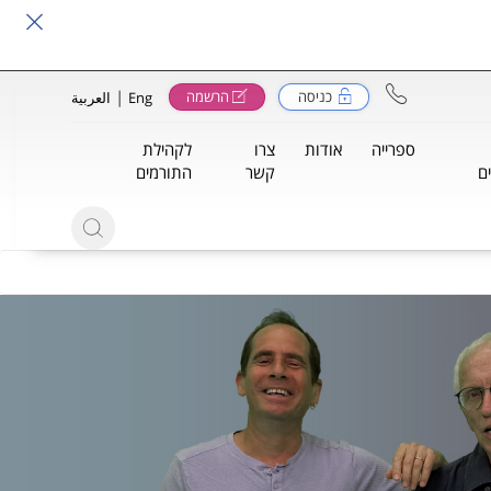
|
כניסה
הרשמה
Eng
العربية
ספרייה
אודות
צרו
לקהילת
ם
קשר
התורמים