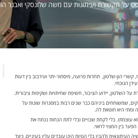
ט על תקשורת ועיתונות עם משה שלונסקי ואבנר הופ
וז, קשרי הון-שלטון, תחרות פרועה, מיסחור-יתר ועירבוב בין דעות
ידן הנוכחי.
ת על השלטון, יידוע הציבור, חשיפת שחיתויות ושקיפות ציבורית.
יקים, שמשוחחים ביניהם כבר שנים רבות במסגרות שונות על
 ומתי היא חוטאת לה.
עוצמתו. בלי לקחת שבויים ובלי לתת הנחות ננתח את
פער בין המצוי לראוי.
 העיתונאית ולהבין בלי הטיות היכן עובדים עליו בעיניים, כיצד