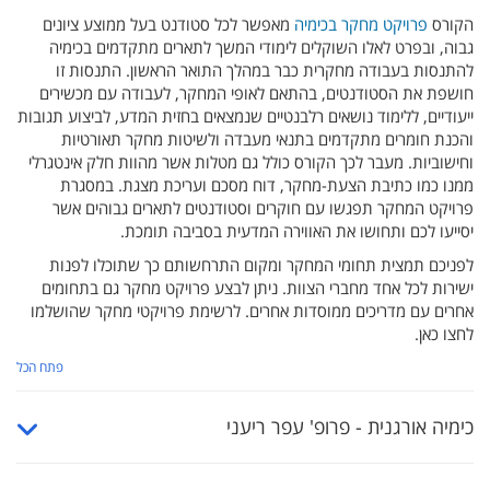
הקורס
פרויקט מחקר בכימיה
מאפשר לכל סטודנט בעל ממוצע ציונים
גבוה, ובפרט לאלו השוקלים לימודי המשך לתארים מתקדמים בכימיה
להתנסות בעבודה מחקרית כבר במהלך התואר הראשון. התנסות זו
חושפת את הסטודנטים, בהתאם לאופי המחקר, לעבודה עם מכשירים
ייעודיים, ללימוד נושאים רלבנטיים שנמצאים בחזית המדע, לביצוע תגובות
והכנת חומרים מתקדמים בתנאי מעבדה ולשיטות מחקר תאורטיות
וחישוביות. מעבר לכך הקורס כולל גם מטלות אשר מהוות חלק אינטגרלי
ממנו כמו כתיבת הצעת-מחקר, דוח מסכם ועריכת מצגת. במסגרת
פרויקט המחקר תפגשו עם חוקרים וסטודנטים לתארים גבוהים אשר
יסייעו לכם ותחושו את האווירה המדעית בסביבה תומכת.
לפניכם תמצית תחומי המחקר ומקום התרחשותם כך שתוכלו לפנות
ישירות לכל אחד מחברי הצוות. ניתן לבצע פרויקט מחקר גם בתחומים
אחרים עם מדריכים ממוסדות אחרים. לרשימת פרויקטי מחקר שהושלמו
לחצו כאן.
פתח הכל
כימיה אורגנית - פרופ' עפר ריעני