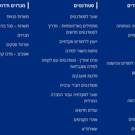
דים
סטודנטים
מכרזים ודרו
שער לסטודנטים
משרות פנויות
טה הפתוחה
מתחילים באו"פטימיות - מדריך
משרות – סגל בכיר
לסטודנטים חדשים
מיים
מכרזים
ייעוץ ללימודים אקדמיים
פורטל ספקים
פיתוח כישורי למידה
אופג'וב – מרכז קר
מרכז אית"ן - סטודנטים עם לקויות
 לימודים והרשמה
למידה ומוגבלויות
ן
מלגות ומענקים
סטודנטים דוברי ערבית
שער לאקדמיה עבור החברה
ראה
החרדית
עולים חדשים
מים
אתרי הקורסים
ים
שאילת"א