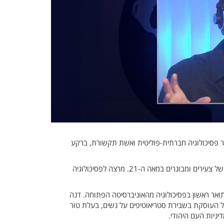
ר פסיכולוגיה חברתית-פוליטית ואשת תקשורת, ברקע
ד"ר גדי און הוא בעל תואר שלישי בפסיכולוגיה, חבר סגל ההוראה באוניברסיטה הפתוחה. חוקר של תופעת השעמום והשפעתה על החיים של צעירים ומבוגרים במאה ה-21. מרצה לפסיכולוגיה
תואר ראשון בפסיכולוגיה מהאוניברסיטה הפתוחה. דנה
ות המונדיאל, יצרה סדרת טלוויזיה בחו"ל העוסקת בשבירת סטריאוטיפים על נשים, בעלת טור
ניות העם היהודי.