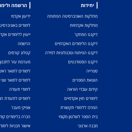
יחידות
הרשמה ולימו
מחלקות האוניברסיטה הפתוחה
ידיעון אקדמי
מחלקות אקדמיות
לימודים באוניברסי
דיקנט המחקר
ייעוץ ללימודים אקד
דיקנט הלימודים האקדמיים
הרשמה
דיקנט הפיתוח וטכנולוגיות למידה
קטלוג קורסים
דיקנט הסטודנטים
מערכות עזר לתכנון
ספרייה
לימודים לתואר ראשו
הוצאת הספרים
לימודים לתואר שני
קידום עובדי הוראה
לימודי תעודה
לימודים חוץ אקדמיים
לימודים לתעודת הו
המרכז ללימודי תקשורת
אפיקי מעבר
בית הספר לשלטון מקומי
הכרה בלימודים קוד
מבנה ארגוני
אישור תכניות לימוד