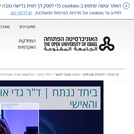
האתר עושה שימוש ב-cookies כדי לספק לך חווית גלישה טובה יותר, וכן למטרות סטטיסטיקה, איפיון ושיווק.
למידע על cookies ועל מדיניות הפרטיות המעודכנת,
יש ללחוץ כאן
.
מתעניינים
סטודנט
המחלקות
האקדמיות
דלג על תפריט ראשי
דף הבית >
לימודים אקדמיים
>
הרבה מעבר לתואר
>
ביחד ננתח | פודקאסט מבית האוניברסי
ביחד ננתח | ד"ר גדי או
והאישי