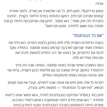
עבורו.
באופן פרדוקסלי, טוען חיים, כל מה שלכאורה אין באו"פ, כלומר אווירת
קמפוס וסביבה חברתית, דווקא התפתח במרכז הלימוד בקצרין . ההיבט
החברתי היה חזק מאוד", הוא מספר, "והקבוצה שהתגבשה הייתה קבוצת
תמיכה וכוח שואב ללמידה. ממש חברותא!".
"אם כל הנצחונות"
בשנת הלימודים השנייה חלה חיים בסרטן בלוטת התריס. הוא גילה את
המחלה לאחר שנרשם לארבעה קורסים באותו סמסטר. בתחילה שקל
לבטל את הלימודים, אך בסופו של דבר החליט להמשיך ולנהל את
תכניותיו כאילו לא חלה.
נוסף המאבק האישי שניהל באותו סמסטר, באותה שנה היה צריך
להתמודד כתושב קריית שמונה גם עם מלחמת לבנון השנייה, וביתו אף
ספג פגיעה עקיפה באחת מהתקפות הטילים.
למרות כל אלה סיים חיים את אותה שנת לימודים, וקיבל את אות מצטיין
הנשיא. "זוהי אם כל הנצחונות" — מתגאה חיים, ובצדק.
חיים בחר במסלול הפרויקט בטכנולוגיות למידה, והוא מתאר אותו כ"חוויה
מיוחדת ." הוא אפיין יחידת לימוד ממוחשבת בתחום לימודי התרבות.
מטרתו הייתה להשתמש בסביבה הטכנולוגית כמנוף לפתרון בעיות