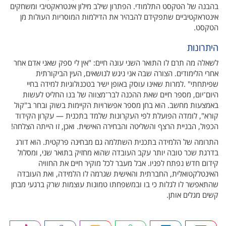
בהבנה של הטקסט התלמודי. הפתרון שילב מילון אינטראקטיבי ומשחקים
אינטראקטיביים שתפקידם להבהיר את הדילמות המוסריות העולות מן
הטקסט.
היתרונות
לשאלה מה תרם לו התואר השני עונה חיים: "אין לי ספק שאני אדם אחר
אחרי הלימודים. הצורה שבה אני ניגש לנושאים, העין הביקורתית
שפיתחתי" .למרות שאינו עוסק באופן ישיר בטכנולוגיות למידה בחיי
היום־יום, מספר חיים שאת ההכנה לבר־מצווה של בנו החליט לעשות
באמצעות מחשב. הוא בחן מספר אפשרויות הקיימות בשוק ובחר ב"קול
קורא", לומדה הפועלת לפי העקרונות שלמד בתכנית — עקרון הקידוד
הכפול, הבניית הרצף והשליטה והבחירה האישית. ואכן, זו הייתה הצלחה!
התרומה של הלמידה בתכנית השתלמה גם מבחינה פרקטית. הוא דורג
בדרגת שכר טובה יותר עקב העובדה שהוא מחזיק בתואר שני, ומסלול
קידום חדש נפתח לפניו. אבל מעבר לכל מוקיר חיים את החוויה
האינטלקטואלית, החברתית והאישית שגרמה לו הלמידה, ואת העובדה
שהתאפשר לו לגלות כי בו ובמשפחתו טמונות עוצמות שרק ברגעי מבחן
קשים מגלים אותן.