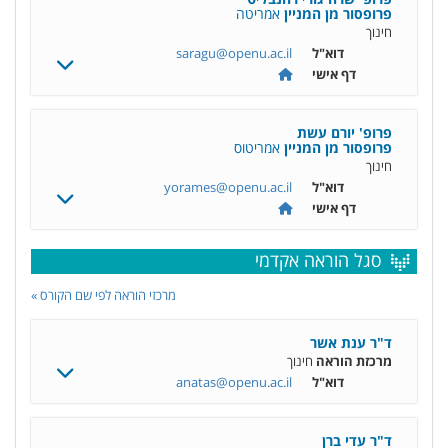
פרופסור מן המניין
אמריטה
חינוך
דוא"ל
saragu@openu.ac.il
דף אישי
פרופ' יורם עשת
פרופסור מן המניין
אמריטוס
חינוך
דוא"ל
yorames@openu.ac.il
דף אישי
סגל הוראה אקדמי
מרכזי הוראה לפי שם הקורס »
ד"ר ענת אשר
מרכזת הוראה
חינוך
דוא"ל
anatas@openu.ac.il
ד"ר עדי ברן