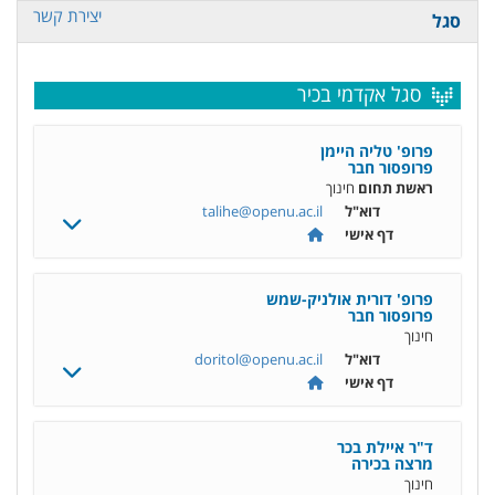
יצירת קשר
סגל
סגל אקדמי בכיר
פרופ' טליה היימן
פרופסור חבר
ראשת תחום
חינוך
דוא"ל
talihe@openu.ac.il
דף אישי
פרופ' דורית אולניק-שמש
פרופסור חבר
חינוך
דוא"ל
doritol@openu.ac.il
דף אישי
ד"ר איילת בכר
מרצה בכירה
חינוך