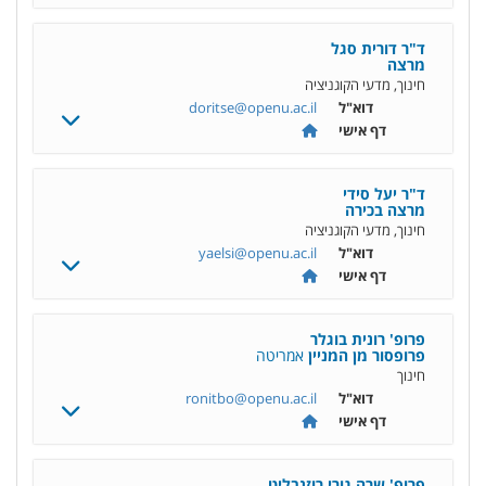
ד"ר דורית סגל
מרצה
חינוך, מדעי הקוגניציה
דוא"ל
doritse@openu.ac.il
דף אישי
ד"ר יעל סידי
מרצה בכירה
חינוך, מדעי הקוגניציה
דוא"ל
yaelsi@openu.ac.il
דף אישי
פרופ' רונית בוגלר
פרופסור מן המניין
אמריטה
חינוך
דוא"ל
ronitbo@openu.ac.il
דף אישי
פרופ' שרה גורי רוזנבליט