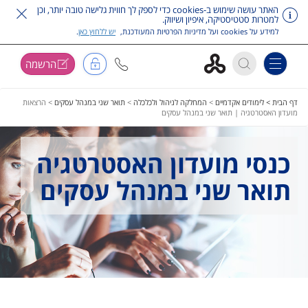
האתר עושה שימוש ב-cookies כדי לספק לך חווית גלישה טובה יותר, וכן
למטרות סטטיסטיקה, איפיון ושיווק.
למידע על cookies ועל מדיניות הפרטיות המעודכנת,
יש ללחוץ כאן
.
הרשמה
Toggle navigation
דלג על תפריט ראשי
דף הבית >
לימודים אקדמיים
>
המחלקה לניהול ולכלכלה
>
תואר שני במנהל עסקים
>
הרצאות
מועדון האסטרטגיה | תואר שני במנהל עסקים
כנסי מועדון האסטרטגיה
תואר שני במנהל עסקים