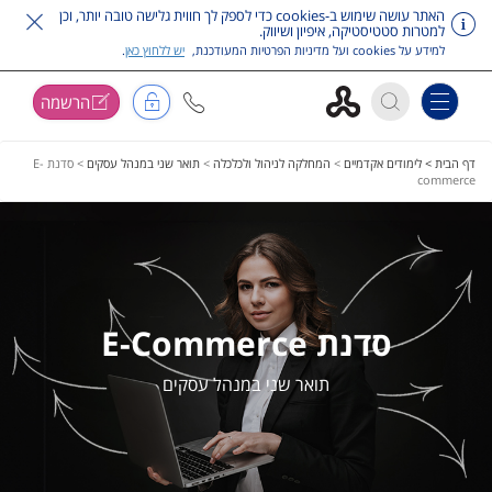
האתר עושה שימוש ב-cookies כדי לספק לך חווית גלישה טובה יותר, וכן
למטרות סטטיסטיקה, איפיון ושיווק.
למידע על cookies ועל מדיניות הפרטיות המעודכנת,
יש ללחוץ כאן
.
הרשמה
Toggle navigation
דלג על תפריט ראשי
דף הבית >
לימודים אקדמיים
>
המחלקה לניהול ולכלכלה
>
תואר שני במנהל עסקים
>
סדנת E-
commerce
סדנת E-Commerce
תואר שני במנהל עסקים