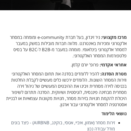
מרכז מקצועי:
ניר זיגדון, בעל חברת e-community ומומחה במסחר
אלקטרוני ומכירות באינטרנט. מלווה חברות מובילות במשק במעבר
למסחר אלקטרוני בינלאומי. מומחה במעבר מ-B2B ל-B2C על בסיס
פלטפורמות המסחר האלקטרוני.
אחראי אקדמי:
פרופ' יורם קלמן.
מטרת הסדנה:
להכיר ללומדים בסדנה את תחום המסחר האלקטרוני
וזירות המסחר השונות. הלומדים ירכשו כלים מעשיים לקבלת החלטות
בכניסה לזירה מסחרית ויבינו את ההיבטים המעשיים של ניהול זירה
מסחרית מבחינה פיננסית, לוגיסטית ושיווקית. הסדנה תתרום לשיפור
היכולת להקמת חנויות בזירות מסחר, חנויות מקוונות עצמאיות או לבניית
אסטרטגיה למסחר אלקטרוני עבור ארגון.
נושאי הלימוד
זירות מסחר (אמזון, איביי, אטסי, בוקינג, AIRBNB) - כיצד בונים
מודל עבודה נכון