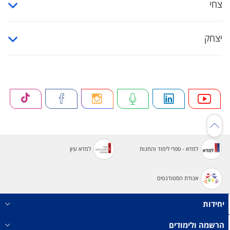
צחי
יצחק
למדא - ספרי לימוד והחנות
למדא עיון
אגודת הסטודנטים
יחידות
הרשמה ולימודים