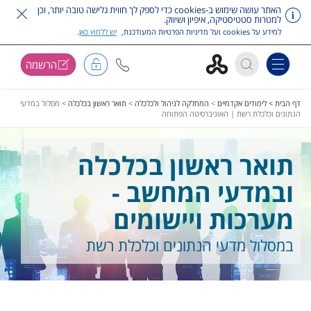
האתר עושה שימוש ב-cookies כדי לספק לך חווית גלישה טובה יותר, וכן
למטרות סטטיסטיקה, איפיון ושיווק.
למידע על cookies ועל מדיניות הפרטיות המעודכנת,
יש ללחוץ כאן
.
הרשמה
Toggle navigation
דלג על תפריט ראשי
דף הבית >
לימודים אקדמיים
>
המחלקה לניהול ולכלכלה
>
תואר ראשון בכלכלה
>
מסלול במדעי
הנתונים וכלכלת רשת | האוניברסיטה הפתוחה
תואר ראשון בכלכלה
ובמדעי המחשב -
מערכות ויישומים
במסלול מדעי הנתונים וכלכלת רשת