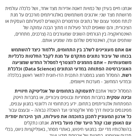
אנחנו חיים בעידן של כמויות דאטה אדירות מצד אחד, ושל כלכלה עולמית
מרושתת מצד שני: ארגונים משתמשים באלגוריתמים מורכבים על מנת
לנתח מספר עצום של נתונים ופרמטרים הקשורים לפעילותם העסקית או
הציבורית; והם שואפים לנהל פעילות זו מתוך הבנה עמוקה של
האינטראקציה בין הגורמים השונים שמעורבים בה (צרכנים, מתחרים,
שותפים ועוד), האינטרסים שלהם ומה שמניע אותם.
אם אתם מעוניינים לשלב בין התחומים, וללמוד כיצד להשתמש
בכוחו של עיבוד נתונים מתקדם על מנת לקבל החלטות כלכליות
משמעותיות – אתם מוזמנים להצטרף למסלול החדש שמציעה
האוניברסיטה הפתוחה במדעי הנתונים (Data Science) וכלכלת
רשת.
המסלול מוצע במסגרת התכנית הדו-חוגית לתואר ראשון בכלכלה
ובמדעי המחשב - מערכות ויישומים.
המסלול יכשיר אתכם
לתעסוקה בתחומים של אנליטיקה חיזויית
ובינה עסקית
בחברות מסחריות ובגופים ציבוריים, או בחברות הייטק
המפתחות אלגוריתמים בתחום. ידע בינתחומי זה רלוונטי במגוון ענפים,
מפיננסים וביטוח דרך סחר אלקטרוני ועד השכלה גבוהה – ובעצם עבור
כל
ארגון
המעוניין לתכנן בחוכמה את פעילותו, תוך היכרות יסודית
עם האופן שבו קהל היעד שלו פועל בזירה
. אנחנו נתקלים
בהשלכותיו מדי יום: במנועי חיפוש, באתרי מסחר, באפליקציות ניווט, בכלי
תרגום אוטומטי, בסוגיות של אבטחת מידע ועוד.