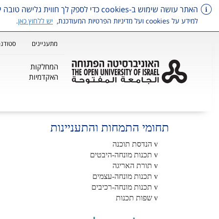
האתר עושה שימוש ב-cookies כדי לספק לך חווית גלישה טובה יותר, וכן למטרות סטטיסטיקה, איפיון ושיווק.
למידע על cookies ועל מדיניות הפרטיות המעודכנת,
יש ללחוץ כאן
.
מתעניינים
סטודנט
המחלקות
האקדמיות
דלג על תפריט ראשי
תחומי התמחות והתעניינות
v
הנדסת תוכנה
v
תכנות מונחה-היבטים
v
תורת האריגה
v
תכנות מונחה-עצמים
v
תכנות מונחה-רכיבים
v
שפות תכנות