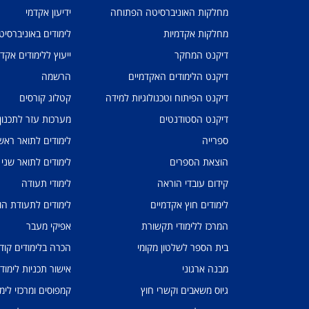
מחלקות האוניברסיטה הפתוחה
ידיעון אקדמי
מחלקות אקדמיות
לימודים באוניברסי
דיקנט המחקר
ייעוץ ללימודים אקד
דיקנט הלימודים האקדמיים
הרשמה
דיקנט הפיתוח וטכנולוגיות למידה
קטלוג קורסים
דיקנט הסטודנטים
מערכות עזר לתכנון
ספרייה
לימודים לתואר ראשו
הוצאת הספרים
לימודים לתואר שני
קידום עובדי הוראה
לימודי תעודה
לימודים חוץ אקדמיים
לימודים לתעודת הו
המרכז ללימודי תקשורת
אפיקי מעבר
בית הספר לשלטון מקומי
הכרה בלימודים קוד
מבנה ארגוני
אישור תכניות לימוד
גיוס משאבים וקשרי חוץ
קמפוסים ומרכזי לימו