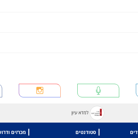
למדא עיון
דים
סטודנטים
מכרזים ודרו