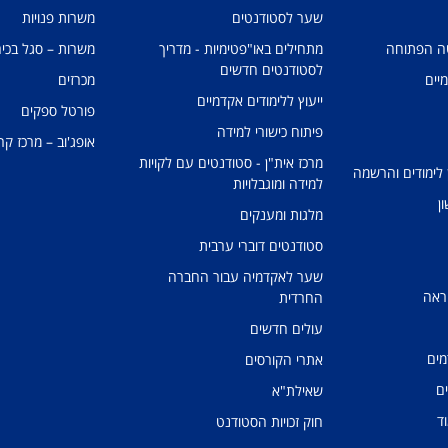
שער לסטודנטים
משרות פנויות
טה הפתוחה
מתחילים באו"פטימיות - מדריך
משרות – סגל בכיר
לסטודנטים חדשים
מיים
מכרזים
ייעוץ ללימודים אקדמיים
פורטל ספקים
פיתוח כישורי למידה
אופג'וב – מרכז קר
מרכז אית"ן - סטודנטים עם לקויות
 לימודים והרשמה
למידה ומוגבלויות
ן
מלגות ומענקים
סטודנטים דוברי ערבית
שער לאקדמיה עבור החברה
ראה
החרדית
עולים חדשים
מים
אתרי הקורסים
ים
שאילת"א
ד
חוק זכויות הסטודנט