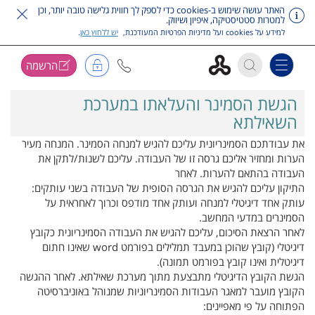
האתר עושה שימוש ב-cookies כדי לספק לך חווית גלישה טובה יותר, וכן
למטרות סטטיסטיקה, איפיון ושיווק.
למידע על cookies ועל מדיניות הפרטיות המעודכנת,
יש ללחוץ כאן
.
הרשמה
Toggle navigation
דלג על תפריט ראשי
הגשת הסמינר והעלאתו במערכת
השאילתא
את עבודתכם הסמינריונית עליכם להגיש למנחה הסמינר. המנחה מעיר
הערות ומחזיר אליכם גרסה זו של העבודה. עליכם לשנות/לתקן את
העבודה בהתאם להערות. לאחר
התיקון עליכם להגיש את הגרסה הסופית של העבודה בשני עותקים:
עותק אחד דיגיטלי למנחה ועותק אחד מודפס וכרוך לאחראית על
הסמינרים במדעי המחשב.
לאחר הרצאת הסיכום, עליכם להגיש את העבודה הסמינריונית כקובץ
דיגיטלי (קובץ שהוכן במעבד תמלילים בפורמט word שאינו חתום
דיגיטלית ואינו קובץ בפורמט תמונה).
הגשת הקובץ הדיגיטלי מתבצעת מתוך מערכת שאילתא. לאחר ההגשה
הקובץ מועבר למאגר העבודות הסמינריוניות שמנוהל באוניברסיטה
הפתוחה על פי מאפיינים: