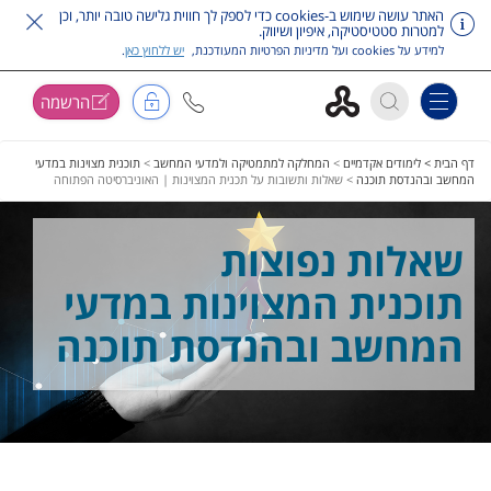
האתר עושה שימוש ב-cookies כדי לספק לך חווית גלישה טובה יותר, וכן
למטרות סטטיסטיקה, איפיון ושיווק.
למידע על cookies ועל מדיניות הפרטיות המעודכנת,
יש ללחוץ כאן
.
הרשמה
Toggle navigation
דלג על תפריט ראשי
דף הבית >
לימודים אקדמיים
>
המחלקה למתמטיקה ולמדעי המחשב
>
תוכנית מצוינות במדעי
המחשב ובהנדסת תוכנה
>
שאלות ותשובות על תכנית המצוינות | האוניברסיטה הפתוחה
שאלות נפוצות
תוכנית המצוינות במדעי
המחשב ובהנדסת תוכנה