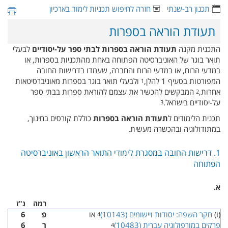
תכנון רב-שנתי
חזרה לחיפוש תכניות לימוד בארכיון
תעודת הוראה בספרות
התכנית מקנה
תעודת הוראה בספרות לבתי ספר על-יסודיים
לבעלי
תואר בוגר של האוניברסיטה הפתוחה באחת מהתכניות בספרות, או
במדעי הרוח, או במדעי הרוח והחברה, שעמדו בדרישות החובה
המפורטות בסעיף 1 להלן,
ולבעלי תואר בוגר בספרות מאוניברסיטאות
1
אחרות,
המבקשים להכשיר את עצמם להוראת ספרות בבתי ספר
2
על-יסודיים בישראל.
3
תכנית הלימודים ל
תעודת הוראה בספרות
כוללת קורסים בחינוך,
במתודולוגיה ובהכשרה מעשית.
1. דרישות החובה במסגרת לימודי התואר הראשון באוניברסיטה
הפתוחה
א.
רמה
נ"ז
(‏ i‎)‏
חקר השפה: יסודות ויישומים (‏ 10143‎)‏
או
פ
6
4
פרקים במורפולוגיה עברית (‏ 10483‎)‏
ר
6
4