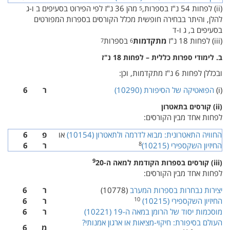
(‏ ii‎)‏ לפחות 54 נ"ז בספרות,
מהן 36 נ"ז לפי הפירוט בסעיפים ב ו-ג
5
להלן, והיתר בבחירה חופשית מכלל הקורסים בספרות המפורטים
בסעיפים ב, ג ו-ד
(‏ iii‎)‏ לפחות 18 נ"ז
מתקדמות
בספרות
7
6
ב. לימודי ספרות כללית – לפחות 18 נ"ז
ובכללן לפחות 6 נ"ז מתקדמות, וכן:
(‏ i‎)‏
הפואטיקה של הסיפורת (‏ 10290‎)‏
ר
6
(‏ ii‎)‏ קורסים בתאטרון
לפחות אחד מבין הקורסים:
החוויה התאטרונית: מבוא לדרמה ולתאטרון (‏ 10154‎)‏
או
פ
6
8
החיזיון השקספירי (‏ 10215‎)‏
ר
6
9
(‏ iii‎)‏ קורסים בספרות הקודמת למאה ה-
20
לפחות אחד מבין הקורסים:
יצירות נבחרות בספרות המערב
(‏ 10778‎)‏
ר
6
10
החיזיון השקספירי (‏ 10215‎)‏
ר
6
מוסכמות יסוד של הרומן במאה ה-
19
(‏ 10221‎)‏
ר
6
העולם בסיפורת: חיקוי-מציאות או ארגון אמנותי?
מ
6