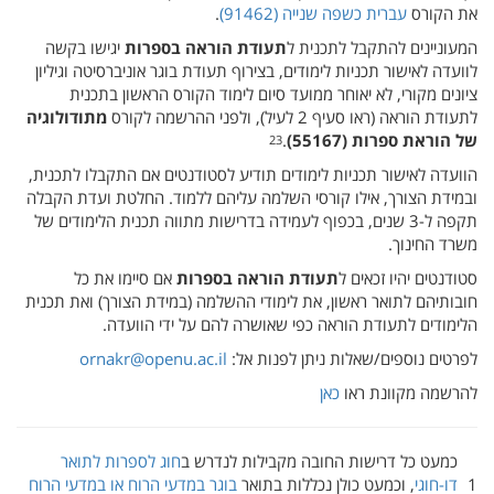
את הקורס
עברית כשפה שנייה (‏ 91462‎)‏
.
המעוניינים להתקבל לתכנית ל
תעודת הוראה בספרות
יגישו בקשה
לוועדה לאישור תכניות לימודים, בצירוף תעודת בוגר אוניברסיטה וגיליון
ציונים מקורי, לא יאוחר ממועד סיום לימוד הקורס הראשון בתכנית
לתעודת הוראה (‏ ראו סעיף 2 לעיל‎)‏, ולפני ההרשמה לקורס
מתודולוגיה
של הוראת ספרות (‏
55167
.
23
הוועדה לאישור תכניות לימודים תודיע לסטודנטים אם התקבלו לתכנית,
ובמידת הצורך, אילו קורסי השלמה עליהם ללמוד. החלטת ועדת הקבלה
תקפה ל-3 שנים, בכפוף לעמידה בדרישות מתווה תכנית הלימודים של
משרד החינוך.
סטודנטים יהיו זכאים ל
תעודת הוראה בספרות
אם סיימו את כל
חובותיהם לתואר ראשון, את לימודי ההשלמה (‏ במידת הצורך‎)‏ ואת תכנית
הלימודים לתעודת הוראה כפי שאושרה להם על ידי הוועדה.
לפרטים נוספים/שאלות ניתן לפנות אל:
ornakr@openu.ac.il
להרשמה מקוונת ראו
כאן
כמעט כל דרישות החובה מקבילות לנדרש ב
חוג לספרות לתואר
1
דו-חוגי
, וכמעט כולן נכללות בתואר
בוגר במדעי הרוח או במדעי הרוח