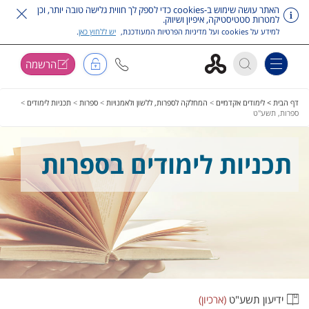
האתר עושה שימוש ב-cookies כדי לספק לך חווית גלישה טובה יותר, וכן
למטרות סטטיסטיקה, איפיון ושיווק.
למידע על cookies ועל מדיניות הפרטיות המעודכנת,
יש ללחוץ כאן
.
הרשמה
Toggle navigation
דלג על תפריט ראשי
דף הבית >
לימודים אקדמיים
>
המחלקה לספרות, ללשון ולאמנויות
>
ספרות
>
תכניות לימודים
>
ספרות, תשע"ט
תכניות לימודים בספרות
ידיעון תשע"ט
(ארכיון)