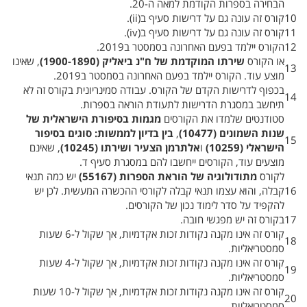
הבחירה בספרות הקודמת למאה ה-20.
10
קורס זה עונה גם על דרישות סעיף ב(‏ ii‎)‏.
11
קורס זה עונה גם על דרישות סעיף ב(‏ iv‎)‏.
12
הקורס יילמד בפעם האחרונה בסמסטר ב2019.
או הקורס
שירתו המוקדמת של ח"נ ביאליק (‏ 1900-1890‎)‏
, שאינו
13
מוצע עוד. הקורס יילמד בפעם האחרונה בסמסטר ב2019.
בכפוף לדרישות הקדם של הקורס. עבודה סמינריונית בקורס זה לא
14
תיחשב במסגרת הדרישות לתעודת הוראה בספרות.
סטודנטים שלמדו את הקורסים
מגמות בסיפורת
הישראלית של
שנות השמונים‏ (‏
10477
,
בין בדיון לממשות: סוגים בסיפור
15
הישראלי (‏ 10259‎)‏
ו
אלתרמן הצעיר ושירתו (‏ 10245‎)‏
, שאינם
מוצעים עוד, הקורסים ייחשבו להם במסגרת סעיף ד.
לקורס
מתודולוגיה של הוראת הספרות (‏
55167
יש כמה תנאי
16
קבלה, והוא עצמו תנאי קבלה לקורסי ההכשרה המעשית. לכן יש
להקפיד על סדר לימוד נכון של הקורסים.
17
בקורס זה יש מפגשי חובה.
קורס זה אינו מקנה נקודות זכות אקדמיות, אך שקול ל-6 שעות
18
סמסטריאליות.
קורס זה אינו מקנה נקודות זכות אקדמיות, אך שקול ל-4 שעות
19
סמסטריאליות.
קורס זה אינו מקנה נקודות זכות אקדמיות, אך שקול ל-10 שעות
20
סמסטריאליות.