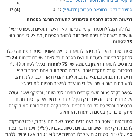
18
סמינר דידקטי בהוראת ספרות (‏ 55470‎)‏
(‏ 4‎)‏
17
21,16
דרישות הקבלה לתכנית הלימודים לתעודת הוראה בספרות
יוכלו להתקבל לתכנית רק מי שסיימו תואר ראשון מתאים (‏ כמפורט לעיל‎)‏
או שהם בשנת לימודיהם האחרונה לתואר בספרות, ממוצע ציוניהם הוא
75 לפחות
.
סטודנטים במהלך לימודיהם לתואר בוגר של האוניברסיטה הפתוחה יוכלו
להתקבל ללימודי תעודת הוראה בספרות רק לאחר שצברו לפחות
84 נ"ז
בקורסים לתואר הראשון בממוצע של
75 לפחות
, בכללן לפחות 48 נ"ז
בספרות, קורס מתקדם אחד, עבודה סמינריונית אחת בספרות לפי
דרישות התכנית, ובתנאי שתכנית לימודיהם לתואר ותכנית לימודיהם
לתעודת הוראה אושרו על ידי הוועדה לאישור תכניות לימודים.
22
אפשר לקבל פטור משני קורסים בחינוך לכל היותר, ובהיקף שאינו עולה
על 12 נ"ז. פטור זה יינתן רק בגין לימודים קודמים של קורסים דומים
בתכניהם ובהיקפם לקורסי התכנית. בכל מקרה תחול חובת לימוד קורס
מתקדם בחינוך במסגרת תעודת ההוראה.
סטודנטים ששפת ההוראה בבית ספרם לא היתה עברית, יוכלו להתקבל
לתכנית רק לאחר שייבחנו בבחינת סיווג בעברית (‏ יע"ל‎)‏, ויעמדו בה בציון
סף של 110. סטודנטים שיקבלו בבחינת יע"ל ציון 125-110 יחויבו ללמוד