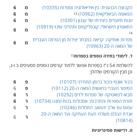
הקבוצה הכנענית: בין אידיאולוגיה וספרות (‏ 10335‎)‏
מ
6
הפואמה הביאליקאית (‏ 10962‎)‏
מ
6
13
זוגות מיועדים ביצירתו של עגנון (‏ 10301‎)‏
מ
6
התאטרון הישראלי: קונפליקטים ותהליכי שינוי (‏ 10919‎)‏
מ
6
14
ספרות ואתיקה: קריאה במבחר יצירות מן הפרוזה העברית
מ
6
של המאה ה-20 (‏ 10963‎)‏
ד. לימודי בחירה נוספים בספרות
15
להשלמת 54 נ"ז בספרות אפשר ללמוד קורסים נוספים מסעיפים ב ו-ג,
וכן מבין הקורסים שלהלן:
גיבור ואנטי-גיבור ברומן המודרני (‏ 10107‎)‏
פ
6
הסיפור העברי בראשית המאה ה-
20
(‏
10112
פ
6
מבוא לפואטיקה של ספרות ילדים (‏ 10292‎)‏
ר
6
תורת הספרות והתרבות: אסכולות בנות-זמננו (‏ 10734‎)‏
ר
6
עמוס עוז וא"ב יהושע: התחלות (‏
10246
ר
6
אגדת הגולם משלהי העת העתיקה ועד המאה ה-20
ר
6
(‏
10814
ה. דרישות סמינריוניות