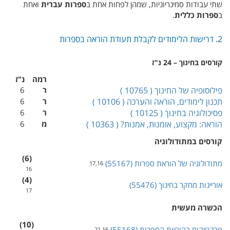
שתי עבודות סמינריוניות, שמהן לפחות אחת ב
ספרות עברית
ואחת
ב
ספרות כללית
.
2. דרישות הלימודים לקבלת תעודת הוראה בספרות
קורסים בחינוך – 24 נ"ז
רמה
נ"ז
פילוסופיה של החינוך (‏
10765
ר
6
תכנון לימודים, הוראה והערכה (‏
10106
ר
6
פסיכולוגיה בחינוך (‏
10125
ר
6
הוראה: מקצוע, אומנות, אמנות? (‏
10363
מ
6
קורסים במתודולוגיה
(‏ 6‎)‏
מתודולוגיה של הוראת ספרות (‏
55167
17,16
16
(‏ 4‎)‏
אוריינות מחקר בחינוך (‏ 55476‎)‏
17
הכשרה מעשית
(‏ 10‎)‏
פרקטיקום בהוראת הספרות (‏ 55168‎)‏
21,16