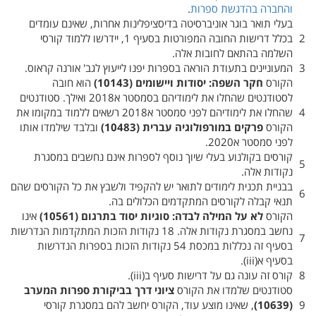
והחברה בהדגשת ספרות
.
בעלי תואר בוגר אוניברסיטה בדיסציפלינות אחרות, שאינם עומדים
2
בכלל דרישות החובה המפורטות בסעיף 1, יידרשו ללמוד קורסי
השלמה בהתאם לחובות אלה.
3
המעוניינים בתעודת הוראה בספרות יפנו לייעוץ לגב' אורנה קראוס.
הקורס
חקר
השפה: יסודות ויישומים (‏
10143
הוא חובה
לסטודנטים שהחלו את לימודיהם בסמסטר א2018 ואילך. סטודנטים
4
שהחלו את לימודיהם לפני סמסטר א2018 רשאים ללמוד במקומו את
הקורס
פרקים במורפולוגיה עברית (‏
10483
ובלבד שילמדו אותו
לפני סמסטר א2020.
קורסים בקולנוע בעלי שיוך נוסף לספרות אינם נחשבים במסגרת
5
נקודות אלה.
בבניית תכנית לימודים לתואר יש להקפיד ולשבץ את כל הקורסים שהם
6
תנאי קבלה לקורסים המתקדמים הכלולים בה.
הקורס
לא על המילה לבדה: סוגיות יסוד בתרגום (‏
10561
אינו
נחשב במסגרת נקודות אלה. 18 נקודות הזכות המתקדמות הנדרשות
7
בסעיף זה נכללות במכסת 54 נקודות הזכות בספרות הנדרשות
בסעיף א(‏ iii‎)‏.
8
קורס זה עונה גם על דרישות סעיף ב(‏ iii‎)‏.
סטודנטים שלמדו את הקורס
ציוני דרך בביקורת ספרות המערב
9
(‏ 10639‎)‏
, שאינו מוצע עוד, הקורס יחשב להם במסגרת קורסי