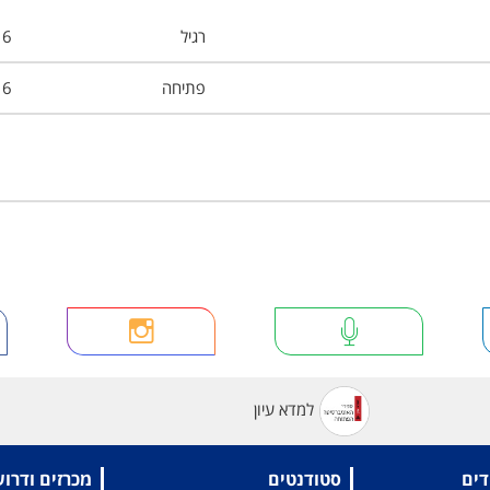
רגיל
6
פתיחה
6
למדא עיון
דים
סטודנטים
מכרזים ודרו