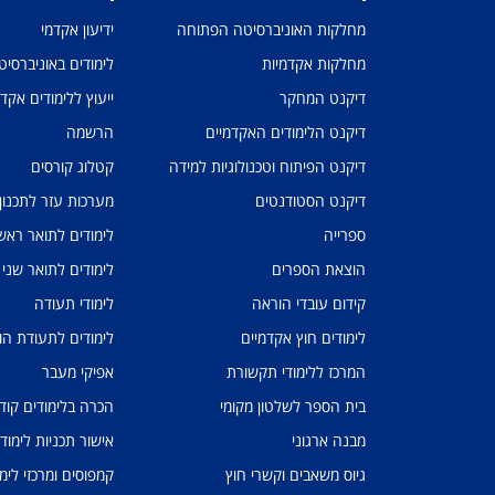
מחלקות האוניברסיטה הפתוחה
ידיעון אקדמי
מחלקות אקדמיות
לימודים באוניברסי
דיקנט המחקר
ייעוץ ללימודים אקד
דיקנט הלימודים האקדמיים
הרשמה
דיקנט הפיתוח וטכנולוגיות למידה
קטלוג קורסים
דיקנט הסטודנטים
מערכות עזר לתכנון
ספרייה
לימודים לתואר ראשו
הוצאת הספרים
לימודים לתואר שני
קידום עובדי הוראה
לימודי תעודה
לימודים חוץ אקדמיים
לימודים לתעודת הו
המרכז ללימודי תקשורת
אפיקי מעבר
בית הספר לשלטון מקומי
הכרה בלימודים קוד
מבנה ארגוני
אישור תכניות לימוד
גיוס משאבים וקשרי חוץ
קמפוסים ומרכזי לימו