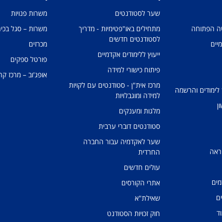
שער לסטודנטים
משרות פנויות
טה הפתוחה
מתחילים באו"פטימיות - מדריך
משרות – סגל בכיר
לסטודנטים חדשים
מיים
מכרזים
ייעוץ ללימודים אקדמיים
פורטל ספקים
פיתוח כישורי למידה
אופג'וב – מרכז קר
מרכז אית"ן - סטודנטים עם לקויות
 לימודים והרשמה
למידה ומוגבלויות
ן
מלגות ומענקים
סטודנטים דוברי ערבית
שער לאקדמיה עבור החברה
ראה
החרדית
עולים חדשים
מים
אתרי הקורסים
ים
שאילת"א
ד
חוק זכויות הסטודנט